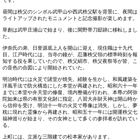
です。
昼間は秩父のシンボル武甲山や西武秩父駅を背景に、夜間は
ライトアップされたモニュメントと記念撮影が楽しめます。
草創は武甲庄浦山で始まり、後に閑野帯刀邸跡に移転しまし
た。
伊奈氏の弟、日誉源底上人を開山に迎え、現住職は十九代
目。江戸時代には、当寺の鐘が、忍藩秩父領の標準時刻を報
知する役を果していたので、秩父絹市、秩父夜祭等が皆、こ
の音色の合図により開始されていた。
明治時代には火災で諸堂が焼失。経験を生かし、和風建築を
洋風手法で防火構造にした本堂が再建された。昭和六十一年
までに本堂や弁天堂の修復、境内整備が行われ、本尊の阿弥
陀如来は県の有形文化財に指定。八習大弁財天神は開山時か
ら信仰を受け、明治十一年の火災で尊像は消失。しかし、夢
枕に現れた霊像から再建され、昭和五十一年には開運秩父七
福神巡りが始まり、その女神として多くの参拝者が訪れてい
る。
上町には、立派な三階建ての松本家があります。