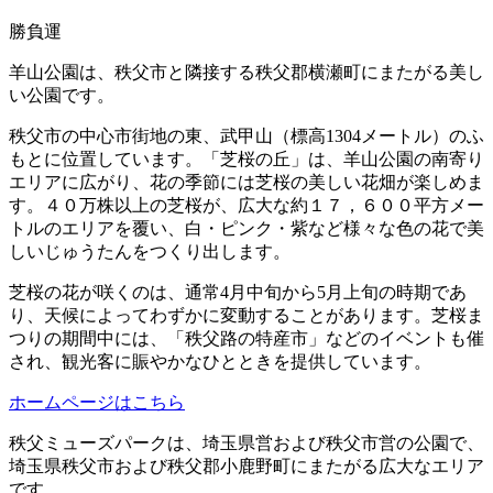
勝負運
羊山公園は、秩父市と隣接する秩父郡横瀬町にまたがる美し
い公園です。
秩父市の中心市街地の東、武甲山（標高1304メートル）のふ
もとに位置しています。「芝桜の丘」は、羊山公園の南寄り
エリアに広がり、花の季節には芝桜の美しい花畑が楽しめま
す。４０万株以上の芝桜が、広大な約１７，６００平方メー
トルのエリアを覆い、白・ピンク・紫など様々な色の花で美
しいじゅうたんをつくり出します。
芝桜の花が咲くのは、通常4月中旬から5月上旬の時期であ
り、天候によってわずかに変動することがあります。芝桜ま
つりの期間中には、「秩父路の特産市」などのイベントも催
され、観光客に賑やかなひとときを提供しています。
ホームページはこちら
秩父ミューズパークは、埼玉県営および秩父市営の公園で、
埼玉県秩父市および秩父郡小鹿野町にまたがる広大なエリア
です。