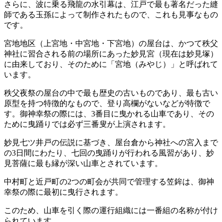
さらに、波に乗る飛龍の水引幕は、江戸で最も著名だった縫
師である玉孫によって制作されたもので、これも見事なもの
です。
宮地地区（上宮地・中宮地・下宮地）の屋台は、かつて秩父
神社に習合される前の場所にあった妙見宮（現在は妙見塚）
に由来しており、そのために「宮地（みやじ）」と呼ばれて
います。
秩父夜祭の屋台の中で最も歴史の古いものであり、最も古い
原型を持つ特徴的なもので、登り高欄がないなどが特徴で
す。御神幸祭の際には、3番目に曳かれる山車であり、その
ために曳踊りでは必ず三番叟が上演されます。
妙見七ツ井戸の伝説に基づき、屋台倉から神社への宮入まで
の3日間にわたり、七回の曳踊りが行われる風習があり、妙
見菩薩に最も縁が深い山車とされています。
中村町と近戸町の2つの町会が共同で管理する笠鉾は、御神
幸祭の際に最初に曳行されます。
このため、山車を引く際の運行組織には一番組の名称が付け
られています。