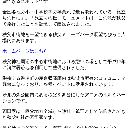
望できるスポットです。
全国各地の小・中学校等の卒業式で最も歌われている「旅立
ちの日に」。「旅立ちの丘」モニュメントは、この歌が秩父
で発祥したことを記念して建設されました。
秩父市街地を一望できる秩父ミューズパーク展望ちびっこ広
場内にあります。
ホームページはこちら
秩父神社周辺の中心市街地における憩いの場として平成17年
に消防署跡地を利用して整備されました。
隣接する番場町の屋台収蔵庫内は秩父市所有のコミュニティ
舞台になっており、各種イベントに活用されています。
妙見の森公園内にある秩父を舞台にしたアニメのイルミネー
ションです。
薗田家は、秩父地方全域から惣社・鎮守として信仰されてき
た秩父神社の宮司家です。
秩父神社の参道として、御花畑駅までの約300mを中心とし