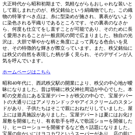
大正時代から昭和初期まで、気軽ながらもおしゃれな装いと
して親しまれたのが、秩父銘仙という絹織物でした。この織
物の特筆すべき点は、糸に型染めが施され、裏表がないよう
に染色される平織りであるところです。その裏表のなさか
ら、何度も仕立てをし直すことが可能であり、そのために長
く愛用されることが一般庶民の間で広まりました。独自の光
沢は、大胆で華やかな柄と角度によって異なる色合いを見
せ、その特徴的な輝きが際立っています。また、秩父銘仙に
は秩父の自然を表現した柄が多く見られ、そのデザインが人
気を呼んでいます。
ホームページはこちら
昭和40年代に、西武秩父駅の開業により、秩父の中心地が曖
昧になりました。昔は明確に秩父神社周辺が中心でした。本
町の交差点にある宝屋デパートが秩父の中心で、宝屋デパー
トの大通りにはアメリカンドックやアイスクリームのスタン
ドがあり、子供たちはそこで親におねだりしていました。屋
上には遊具施設がありました。宝屋デパートは夏にはお化け
屋敷を開催したり、有名歌手を呼んで歌謡ショーを開催した
り、ヒーローショーを開催するなど色々話題になりました。
宝屋の向かいにはヨコカワというスーパーがあり、店の前に