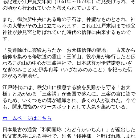
る記述が江戸寛文年間（1661年～1673年）に見受けられ、そ
の頃から行われていたと考えられています。
また、御旅所中央にある亀の子石は、神聖なものとされ、神
幸の大幣がその上に立てられます。これは江戸末期まで秩父
神社が妙見宮と呼ばれていた時代の信仰に由来するもので
す。
「災難除けに霊験あらたか お犬様信仰の聖地」 古来から
信仰を集める修験道の霊山・三峯山。役小角が修行したと伝
わるこの山の中心が三峯神社で、日本武尊が伊弉諾尊(いざ
なぎのみこと)と伊弉冉尊（いざなみのみこと）を祀った伝
説がある聖地だ。
江戸時代には、秩父山に棲息する狼を災難から守る「お犬
様」とあがめる「三峯講」が全国で盛んに。三峯の宮に詣で
るため、いくつもの講が組織され、多くの人が訪れた。今で
も、関東屈指のパワースポットとして人気を集めている。
ホームページはこちら
日本最古の通貨「和同開珎（わどうかいちん）」が産出した
秩父市黒谷にある神社で、別名「銭神様」と呼ばれ親しまれ