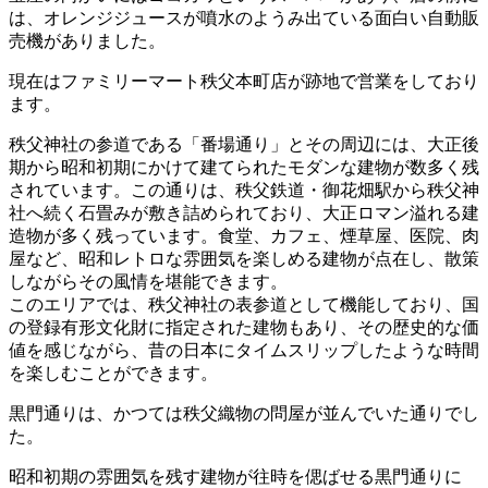
は、オレンジジュースが噴水のようみ出ている面白い自動販
売機がありました。
現在はファミリーマート秩父本町店が跡地で営業をしており
ます。
秩父神社の参道である「番場通り」とその周辺には、大正後
期から昭和初期にかけて建てられたモダンな建物が数多く残
されています。この通りは、秩父鉄道・御花畑駅から秩父神
社へ続く石畳みが敷き詰められており、大正ロマン溢れる建
造物が多く残っています。食堂、カフェ、煙草屋、医院、肉
屋など、昭和レトロな雰囲気を楽しめる建物が点在し、散策
しながらその風情を堪能できます。
このエリアでは、秩父神社の表参道として機能しており、国
の登録有形文化財に指定された建物もあり、その歴史的な価
値を感じながら、昔の日本にタイムスリップしたような時間
を楽しむことができます。
黒門通りは、かつては秩父織物の問屋が並んでいた通りでし
た。
昭和初期の雰囲気を残す建物が往時を偲ばせる黒門通りに