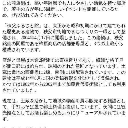
この商店街は、高い年齢層でも人にやさしい活気を持つ場所
で、若手の方が年に5回新しいイベントを開催しているた
め、ぜひ訪れてみてください。
「秩父ふるさと館」は、大正から昭和初期にかけて建てられ
た歴史ある建物で、秩父市街地でまちづくりの一環として整
備され、2004年4月17日に開場しました。この建物は、秩父
銘仙の問屋である柿原商店の店舗兼母屋と、3つの土蔵から
構成されています。
店舗と母屋は木造2階建ての寄棟造りであり、繊細な格子戸
が開口部にはめられ、調和のとれた意匠となっています。土
蔵は敷地の西側奥に2棟、南側に1棟配置されています。この
建物は平成14年8月に国の登録有形文化財として登録され、
かつては1982年から2002年まで加藤近代美術館としても利用
されていました。
現在は、土蔵を活かして地域の物産を展示販売する施設とし
て、手打ちそば屋で郷土料理も提供しています。夜間には観
光拠点としてお酒も楽しめるようにリニューアルされていま
す。