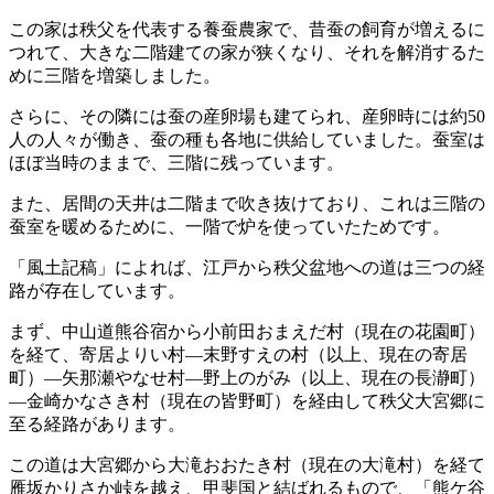
この家は秩父を代表する養蚕農家で、昔蚕の飼育が増えるに
つれて、大きな二階建ての家が狭くなり、それを解消するた
めに三階を増築しました。
さらに、その隣には蚕の産卵場も建てられ、産卵時には約50
人の人々が働き、蚕の種も各地に供給していました。蚕室は
ほぼ当時のままで、三階に残っています。
また、居間の天井は二階まで吹き抜けており、これは三階の
蚕室を暖めるために、一階で炉を使っていたためです。
「風土記稿」によれば、江戸から秩父盆地への道は三つの経
路が存在しています。
まず、中山道熊谷宿から小前田おまえだ村（現在の花園町）
を経て、寄居よりい村―末野すえの村（以上、現在の寄居
町）―矢那瀬やなせ村―野上のがみ（以上、現在の長瀞町）
―金崎かなさき村（現在の皆野町）を経由して秩父大宮郷に
至る経路があります。
この道は大宮郷から大滝おおたき村（現在の大滝村）を経て
雁坂かりさか峠を越え、甲斐国と結ばれるもので、「熊ケ谷