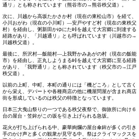
通リ」とも称されています（熊谷市の→熊谷秩父道）。
次に、川越から高坂たかさか村（現在の東松山市）を経て、
小川おがわ（現在の小川町）―安戸やすど村（現在の東秩父
村）を経由し、粥新田かゆにた峠を越えて大宮郷に到達する
経路があり、「川越通リ」とも呼ばれています（川越市の→
川越秩父道）。
最後に、所沢村―飯能村―上我野かみあがの村（現在の飯能
市）を経由し、正丸しようまる峠を越えて大宮郷に至る経路
があり、「我野通リ」とも称されています（秩父市の→江戸
秩父道）。
以前の上町、中町、本町の通りには「機どころ」として古く
から栄え、デパートや各種商店の他に機屋問屋が含まれ商店
街を形成しているのは秩父の特徴となっています。
日本三大曳山祭りの一つである秩父夜祭で、御旅所に向け６
台の屋台・笠鉾がこの坂を引き上げられる急坂。
花火が打ち上げられる中、豪華絢爛の屋台傘鉾が多くの引き
手のかけ声と多くの観衆が見守る中、祭はクライマックスを