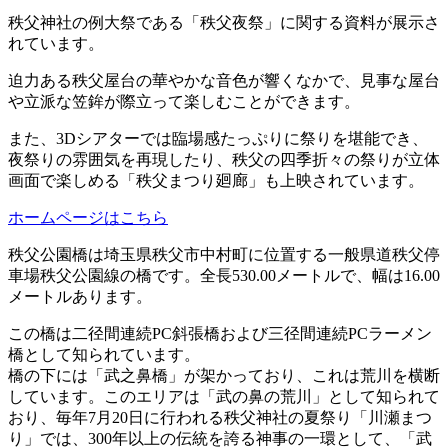
秩父神社の例大祭である「秩父夜祭」に関する資料が展示さ
れています。
迫力ある秩父屋台の華やかな音色が響くなかで、見事な屋台
や立派な笠鉾が際立って楽しむことができます。
また、3Dシアターでは臨場感たっぷりに祭りを堪能でき、
夜祭りの雰囲気を再現したり、秩父の四季折々の祭りが立体
画面で楽しめる「秩父まつり廻廊」も上映されています。
ホームページはこちら
秩父公園橋は埼玉県秩父市中村町に位置する一般県道秩父停
車場秩父公園線の橋です。全長530.00メートルで、幅は16.00
メートルあります。
この橋は二径間連続PC斜張橋および三径間連続PCラーメン
橋として知られています。
橋の下には「武之鼻橋」が架かっており、これは荒川を横断
しています。このエリアは「武の鼻の荒川」として知られて
おり、毎年7月20日に行われる秩父神社の夏祭り「川瀬まつ
り」では、300年以上の伝統を誇る神事の一環として、「武