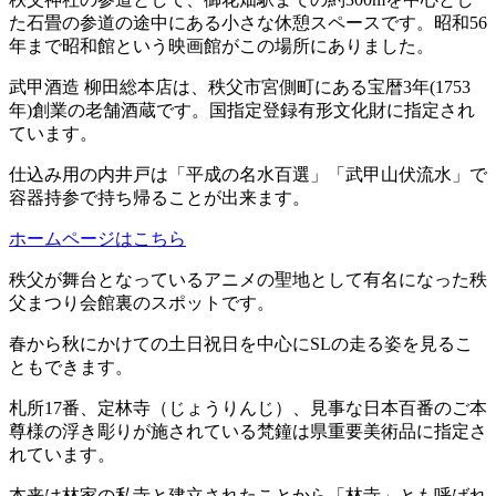
た石畳の参道の途中にある小さな休憩スペースです。昭和56
年まで昭和館という映画館がこの場所にありました。
武甲酒造 柳田総本店は、秩父市宮側町にある宝暦3年(1753
年)創業の老舗酒蔵です。国指定登録有形文化財に指定され
ています。
仕込み用の内井戸は「平成の名水百選」「武甲山伏流水」で
容器持参で持ち帰ることが出来ます。
ホームページはこちら
秩父が舞台となっているアニメの聖地として有名になった秩
父まつり会館裏のスポットです。
春から秋にかけての土日祝日を中心にSLの走る姿を見るこ
ともできます。
札所17番、定林寺（じょうりんじ）、見事な日本百番のご本
尊様の浮き彫りが施されている梵鐘は県重要美術品に指定さ
れています。
本来は林家の私寺と建立されたことから「林寺」とも呼ばれ