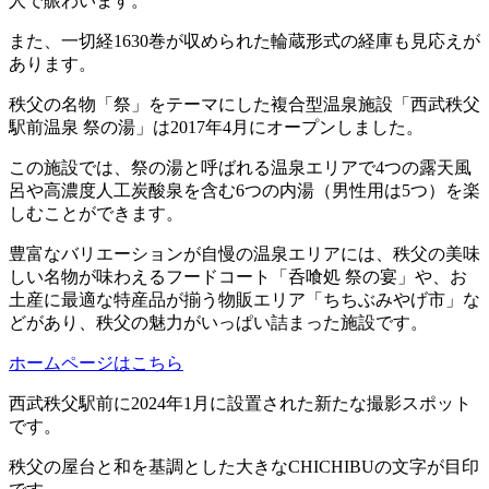
人で賑わいます。
また、一切経1630巻が収められた輪蔵形式の経庫も見応えが
あります。
秩父の名物「祭」をテーマにした複合型温泉施設「西武秩父
駅前温泉 祭の湯」は2017年4月にオープンしました。
この施設では、祭の湯と呼ばれる温泉エリアで4つの露天風
呂や高濃度人工炭酸泉を含む6つの内湯（男性用は5つ）を楽
しむことができます。
豊富なバリエーションが自慢の温泉エリアには、秩父の美味
しい名物が味わえるフードコート「呑喰処 祭の宴」や、お
土産に最適な特産品が揃う物販エリア「ちちぶみやげ市」な
どがあり、秩父の魅力がいっぱい詰まった施設です。
ホームページはこちら
西武秩父駅前に2024年1月に設置された新たな撮影スポット
です。
秩父の屋台と和を基調とした大きなCHICHIBUの文字が目印