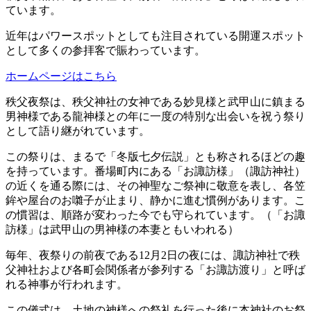
ています。
近年はパワースポットとしても注目されている開運スポット
として多くの参拝客で賑わっています。
ホームページはこちら
秩父夜祭は、秩父神社の女神である妙見様と武甲山に鎮まる
男神様である龍神様との年に一度の特別な出会いを祝う祭り
として語り継がれています。
この祭りは、まるで「冬版七夕伝説」とも称されるほどの趣
を持っています。番場町内にある「お諏訪様」（諏訪神社）
の近くを通る際には、その神聖なご祭神に敬意を表し、各笠
鉾や屋台のお囃子が止まり、静かに進む慣例があります。こ
の慣習は、順路が変わった今でも守られています。（「お諏
訪様」は武甲山の男神様の本妻ともいわれる）
毎年、夜祭りの前夜である12月2日の夜には、諏訪神社で秩
父神社および各町会関係者が参列する「お諏訪渡り」と呼ば
れる神事が行われます。
この儀式は、土地の神様への祭礼を行った後に本神社のお祭