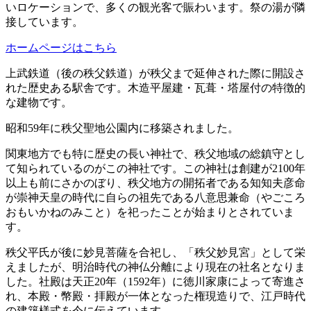
いロケーションで、多くの観光客で賑わいます。祭の湯が隣
接しています。
ホームページはこちら
上武鉄道（後の秩父鉄道）が秩父まで延伸された際に開設さ
れた歴史ある駅舎です。木造平屋建・瓦葺・塔屋付の特徴的
な建物です。
昭和59年に秩父聖地公園内に移築されました。
関東地方でも特に歴史の長い神社で、秩父地域の総鎮守とし
て知られているのがこの神社です。この神社は創建が2100年
以上も前にさかのぼり、秩父地方の開拓者である知知夫彦命
が崇神天皇の時代に自らの祖先である八意思兼命（やごころ
おもいかねのみこと）を祀ったことが始まりとされていま
す。
秩父平氏が後に妙見菩薩を合祀し、「秩父妙見宮」として栄
えましたが、明治時代の神仏分離により現在の社名となりま
した。社殿は天正20年（1592年）に徳川家康によって寄進さ
れ、本殿・幣殿・拝殿が一体となった権現造りで、江戸時代
の建築様式を今に伝えています。