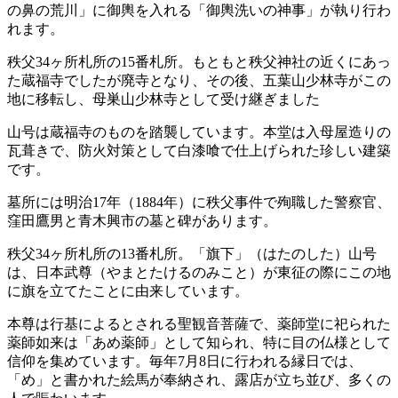
の鼻の荒川」に御輿を入れる「御輿洗いの神事」が執り行わ
れます。
秩父34ヶ所札所の15番札所。もともと秩父神社の近くにあっ
た蔵福寺でしたが廃寺となり、その後、五葉山少林寺がこの
地に移転し、母巣山少林寺として受け継ぎました
山号は蔵福寺のものを踏襲しています。本堂は入母屋造りの
瓦葺きで、防火対策として白漆喰で仕上げられた珍しい建築
です。
墓所には明治17年（1884年）に秩父事件で殉職した警察官、
窪田鷹男と青木興市の墓と碑があります。
秩父34ヶ所札所の13番札所。「旗下」（はたのした）山号
は、日本武尊（やまとたけるのみこと）が東征の際にこの地
に旗を立てたことに由来しています。
本尊は行基によるとされる聖観音菩薩で、薬師堂に祀られた
薬師如来は「あめ薬師」として知られ、特に目の仏様として
信仰を集めています。毎年7月8日に行われる縁日では、
「め」と書かれた絵馬が奉納され、露店が立ち並び、多くの