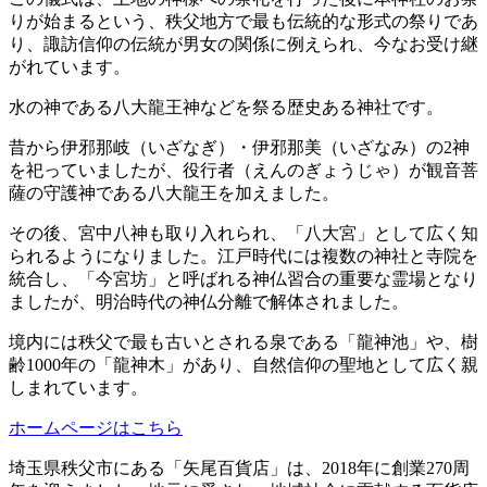
りが始まるという、秩父地方で最も伝統的な形式の祭りであ
り、諏訪信仰の伝統が男女の関係に例えられ、今なお受け継
がれています。
水の神である八大龍王神などを祭る歴史ある神社です。
昔から伊邪那岐（いざなぎ）・伊邪那美（いざなみ）の2神
を祀っていましたが、役行者（えんのぎょうじゃ）が観音菩
薩の守護神である八大龍王を加えました。
その後、宮中八神も取り入れられ、「八大宮」として広く知
られるようになりました。江戸時代には複数の神社と寺院を
統合し、「今宮坊」と呼ばれる神仏習合の重要な霊場となり
ましたが、明治時代の神仏分離で解体されました。
境内には秩父で最も古いとされる泉である「龍神池」や、樹
齢1000年の「龍神木」があり、自然信仰の聖地として広く親
しまれています。
ホームページはこちら
埼玉県秩父市にある「矢尾百貨店」は、2018年に創業270周