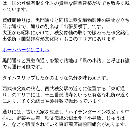
は、国の登録有形文化財の貴重な商業建築が今でも数多く残
っています。
買継商通りは、黒門通りと同様に秩父織物関連の建物が立ち
並ぶ通りで、通りの別名は「出張所横丁」です。
大正から昭和にかけて、秩父銘仙の取引で賑わった秩父銘仙
出張所（国登録有形文化財）もこのエリアにあります。
ホームページはこちら
黒門通りと買継商通りを繋ぐ路地は「風の小路」と呼ばれ誰
でも通行可能です。
タイムスリップしたかのような気分を味わえます。
西武秩父線の終点、西武秩父駅の近くに位置する「東町通
り」のエリアには、十三番慈眼寺といった有名な札所が近く
にあり、多くの縁日や参拝客で賑わっています。
通りには、古い民家を改造し「ハイランダーイン秩父」を中
心に、野菜や古着、秩父伝統の郷土食「小昼飯こじゅうは
ん」などが販売されている東町商店街協同組合があります。