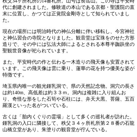
秩父34ヶ所札所の14番札所。山号は長岳山。この寺は平安時
代に創建されました。修験道の本山である京都・聖護院の直
末に位置し、かつては正覚院金剛寺として知られていまし
た。
現在の場所には明治時代の神仏分離に伴い移転し、今宮神社
と神仏習合の寺院となりました。観音堂は宝珠をのせた方形
造りで、その中には弘法大師によるとされる本尊半跏趺坐の
聖観世音像が祀られています。
また、平安時代の作と伝わる一木造りの飛天像も安置されて
います。この飛天像は雲に乗り、蓮華の花を持つ優美な姿が
特徴です。
埼玉県内唯一の観光鍾乳洞で、県の天然記念物。洞穴の長さ
は約140m、高低差は約３３ｍ。洞内は複雑に入り組んお
り、奇怪な形をした石筍や石柱には、弁天大黒、菩薩、五百
羅漢といった名がついている。
古くは「胎内くぐりの霊場」として多くの巡礼者が訪れた。
鍾乳洞の入口に隣接して、秩父３４ヶ所札所第２８番の石龍
山橋立堂があり、朱塗りの観音堂が佇んでいる。