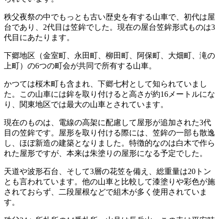
秩父夜祭の中でもっとも古い歴史を有する山車で、初代は屋
台であり、2代目は笠鉾でした。現在の屋台笠鉾形式ものは3
代目にあたります。
下郷地区（金室町、永田町、柳田町、阿保町、大畑町、滝の
上町）の6つの町会が共同で所有する山車。
かつては桜木町も含まれ、下郷七村として知られていまし
た。この山車には鉾を取り付けると高さが約16メートルにな
り、関東地区では最大の山車とされています。
現在のものは、電線の高架に配慮して屋形が追加された3代
目の笠鉾です。屋形を取り付ける際には、笠鉾の一部も散逸
し、ほぼ新造の建築となりました。特徴的なのは白木で作ら
れた屋形ですが、本来は朱塗りの屋形になる予定でした。
天道や波形石台、そして3層の花笠を備え、総重量は20トン
とも言われています。他の山車と比較して漆塗りや彩色が施
されておらず、二段屋根などで組木が多く使用されていま
す。