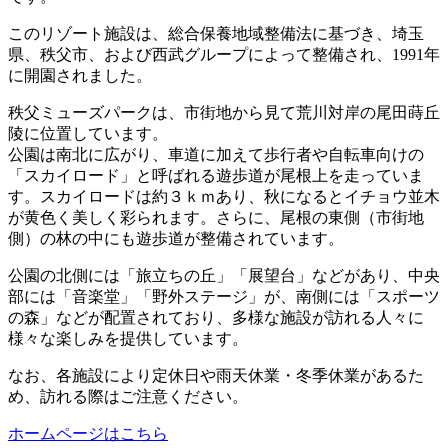
このリゾート施設は、総合保養地域整備法に基づき、埼玉
県、秩父市、および西武グループによって整備され、1991年
に開園されました。
秩父ミューズパークは、市街地から見て荒川対岸の尾田蒔丘
陵に位置しています。
公園は南北に広がり、車道に加えて歩行者や自転車向けの
「スカイロード」と呼ばれる遊歩道が尾根上を走っていま
す。スカイロードは約３ｋｍあり、秋になるとイチョウ並木
が黄色く美しく彩られます。さらに、尾根の東側（市街地
側）の林の中にも遊歩道が整備されています。
公園の北側には「旅立ちの丘」「展望台」などがあり、中央
部には「音楽堂」「野外ステージ」が、南側には「スポーツ
の森」などが配置されており、多様な施設が訪れる人々に
様々な楽しみを提供しています。
なお、各施設により定休日や雨天休業・冬季休業があるた
め、訪れる際はご注意ください。
ホームページはこちら