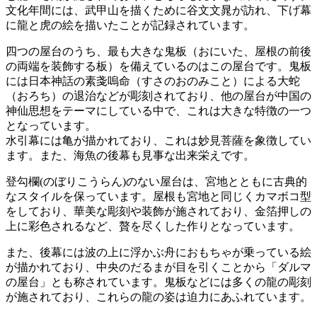
文化年間には、武甲山を描くために谷文文晁が訪れ、下げ幕
に龍と虎の絵を描いたことが記録されています。
四つの屋台のうち、最も大きな鬼板（おにいた、屋根の前後
の両端を装飾する板）を備えているのはこの屋台です。鬼板
には日本神話の素戔嗚命（すさのおのみこと）による大蛇
（おろち）の退治などが彫刻されており、他の屋台が中国の
神仙思想をテーマにしている中で、これは大きな特徴の一つ
となっています。
水引幕には亀が描かれており、これは妙見菩薩を象徴してい
ます。また、海魚の後幕も見事な出来栄えです。
登勾欄(のぼりこうらん)のない屋台は、宮地とともに古典的
なスタイルを保っています。屋根も宮地と同じくカマボコ型
をしており、華美な彫刻や装飾が施されており、金箔押しの
上に彩色されるなど、贅を尽くした作りとなっています。
また、後幕には波の上に浮かぶ舟におもちゃが乗っている絵
が描かれており、中央のだるまが目を引くことから「ダルマ
の屋台」とも称されています。鬼板などには多くの龍の彫刻
が施されており、これらの龍の姿は迫力にあふれています。