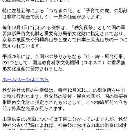
特に左甚五郎による「つなぎの龍」と「子育ての虎」の彫刻
は非常に精緻で美しく、一見の価値があります。
毎年12月3日に行われる例祭は、「秩父夜祭」として国の重
要無形民俗文化財と重要有形民俗文化財に指定されており、
京都の祇園祭や飛騨高山祭と並んで日本三大曳山祭の一つに
数えられています。
平成28年には、全国33の祭りからなる「山・鉾・屋台行事」
の1つとして、国連教育科学文化機関（ユネスコ）の世界無
形文化遺産に登録されました。
ホームページはこちら
秩父神社大祭の神幸祭は、毎年12月3日にこの御旅所を中心
に執り行われます。秩父祭の笠鉾・屋台六基が、国の重要有
形民俗文化財に指定されたものとして、この御旅所前で立ち
並ぶ特異な光景が見られます。
山車供奉の起源については正確に分かっていませんが、秩父
神社の古い記録によれば、神幸祭における山車の供奉に関す