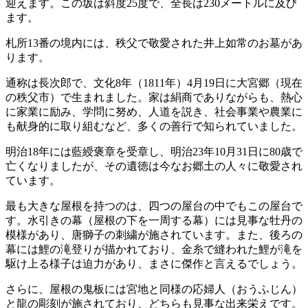
迎えます。この坂は斜度25度で、全長は230メートルに及び
ます。
札所13番の境内には、秩父で敬愛された井上如常のお墓があ
ります。
通称は長次郎で、文化8年（1811年）4月19日に大宮郷（現在
の秩父市）で生まれました。家は絹商でありながらも、熱心
に家業に励み、学問に努め、人道を説き、社会事業や農業に
も献身的に取り組むなど、多くの善行で知られていました。
明治18年には藍綬褒章を受章し、明治23年10月31日に80歳で
亡くなりましたが、その遺徳は今なお郷土の人々に敬愛され
ています。
最も大きな屋根を持つのは、四つの屋台の中でもこの屋台で
す。水引きの幕（屋根の下を一周する幕）には見事な牡丹の
模様があり、唐獅子の刺繍が施されています。また、後ろの
幕には鯉の滝登りが描かれており、金糸で縫われた鯉が滝を
駆け上る様子は迫力があり、まさに傑作と言えるでしょう。
さらに、屋根の鬼板には宮地と同様の応婦人（おうふじん）
と龍の彫刻が施されており、どちらも見事な出来栄えです。