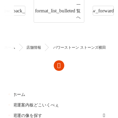
一
覧
arrow_back_ios
format_list_bulleted
arrow_forward_i
へ
コ
ペ
ン
ー
テ
ジ
ン
の
ホーム
店舗情報
パワーストーン ストーンズ横田
ツ
先
本
頭
文
へ
の
戻
先
る
頭
へ
ホーム
戻
る
開運案内板どこいくべぇ
開運の像を探す