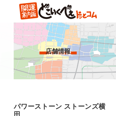
コ
ン
テ
ン
ツ
本
文
へ
店舗情報
ス
キ
ッ
プ
パワーストーン ストーンズ横
田