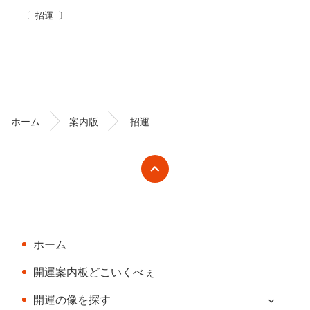
招運
コ
ペ
ン
ー
テ
ジ
ン
の
ホーム
案内版
招運
ツ
先
本
頭
文
へ
の
戻
先
る
頭
へ
ホーム
戻
る
開運案内板どこいくべぇ
開運の像を探す