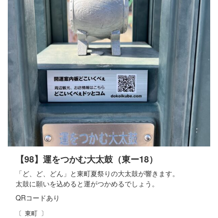
【98】運をつかむ大太鼓（東ー18）
「ど、ど、どん」と東町夏祭りの大太鼓が響きます。
太鼓に願いを込めると運がつかめるでしょう。
QRコード
あり
東町