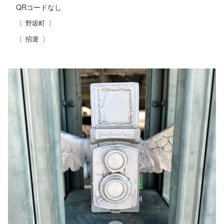
QRコード
なし
野坂町
招運