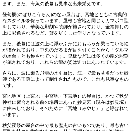
ます。また、海魚の後幕も見事な出来栄えです。
登勾欄(のぼりこうらん)のない屋台は、宮地とともに古典的
なスタイルを保っています。屋根も宮地と同じくカマボコ型
をしており、華美な彫刻や装飾が施されており、金箔押しの
上に彩色されるなど、贅を尽くした作りとなっています。
また、後幕には波の上に浮かぶ舟におもちゃが乗っている絵
が描かれており、中央のだるまが目を引くことから「ダルマ
の屋台」とも称されています。鬼板などには多くの龍の彫刻
が施されており、これらの龍の姿は迫力にあふれています。
さらに、波に乗る飛龍の水引幕は、江戸で最も著名だった縫
師である玉孫によって制作されたもので、これも見事なもの
です。
宮地地区（上宮地・中宮地・下宮地）の屋台は、かつて秩父
神社に習合される前の場所にあった妙見宮（現在は妙見塚）
に由来しており、そのために「宮地（みやじ）」と呼ばれて
います。
秩父夜祭の屋台の中で最も歴史の古いものであり、最も古い