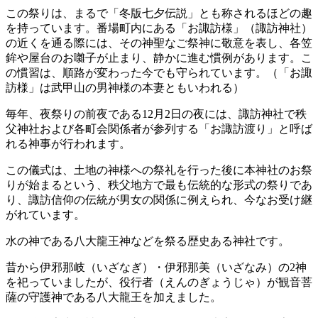
この祭りは、まるで「冬版七夕伝説」とも称されるほどの趣
を持っています。番場町内にある「お諏訪様」（諏訪神社）
の近くを通る際には、その神聖なご祭神に敬意を表し、各笠
鉾や屋台のお囃子が止まり、静かに進む慣例があります。こ
の慣習は、順路が変わった今でも守られています。（「お諏
訪様」は武甲山の男神様の本妻ともいわれる）
毎年、夜祭りの前夜である12月2日の夜には、諏訪神社で秩
父神社および各町会関係者が参列する「お諏訪渡り」と呼ば
れる神事が行われます。
この儀式は、土地の神様への祭礼を行った後に本神社のお祭
りが始まるという、秩父地方で最も伝統的な形式の祭りであ
り、諏訪信仰の伝統が男女の関係に例えられ、今なお受け継
がれています。
水の神である八大龍王神などを祭る歴史ある神社です。
昔から伊邪那岐（いざなぎ）・伊邪那美（いざなみ）の2神
を祀っていましたが、役行者（えんのぎょうじゃ）が観音菩
薩の守護神である八大龍王を加えました。