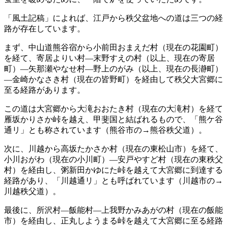
「風土記稿」によれば、江戸から秩父盆地への道は三つの経
路が存在しています。
まず、中山道熊谷宿から小前田おまえだ村（現在の花園町）
を経て、寄居よりい村―末野すえの村（以上、現在の寄居
町）―矢那瀬やなせ村―野上のがみ（以上、現在の長瀞町）
―金崎かなさき村（現在の皆野町）を経由して秩父大宮郷に
至る経路があります。
この道は大宮郷から大滝おおたき村（現在の大滝村）を経て
雁坂かりさか峠を越え、甲斐国と結ばれるもので、「熊ケ谷
通リ」とも称されています（熊谷市の→熊谷秩父道）。
次に、川越から高坂たかさか村（現在の東松山市）を経て、
小川おがわ（現在の小川町）―安戸やすど村（現在の東秩父
村）を経由し、粥新田かゆにた峠を越えて大宮郷に到達する
経路があり、「川越通リ」とも呼ばれています（川越市の→
川越秩父道）。
最後に、所沢村―飯能村―上我野かみあがの村（現在の飯能
市）を経由し、正丸しようまる峠を越えて大宮郷に至る経路