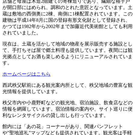
店舗と母屋は木造2階建ての寄棟造りであり、繊細な格子戸
が開口部にはめられ、調和のとれた意匠となっています。土
蔵は敷地の西側奥に2棟、南側に1棟配置されています。この
建物は平成14年8月に国の登録有形文化財として登録され、
かつては1982年から2002年まで加藤近代美術館としても利用
されていました。
現在は、土蔵を活かして地域の物産を展示販売する施設とし
て、手打ちそば屋で郷土料理も提供しています。夜間には観
光拠点としてお酒も楽しめるようにリニューアルされていま
す。
ホームページはこちら
西武秩父駅前にある観光案内所として、秩父地域の豊富な観
光情報を提供しています。
秩父市内や小鹿野町などの観光地、宿泊施設、飲食店などの
情報を網羅しています。宿泊情報の案内や、サイト巡りに便
利なレンタサイクルの貸し出しも行っています。
館内には「あの花」コーナーがあり、関連パンフレット
や”聖地巡礼”マップなども提供されています。観光客は手軽