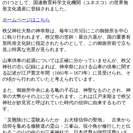
の1つとして、国連教育科学文化機関（ユネスコ）の世界無
形文化遺産に登録されました。
ホームページはこちら
秩父神社大祭の神幸祭は、毎年12月3日にこの御旅所を中心
に執り行われます。秩父祭の笠鉾・屋台六基が、国の重要有
形民俗文化財に指定されたものとして、この御旅所前で立ち
並ぶ特異な光景が見られます。
山車供奉の起源については正確に分かっていませんが、秩父
神社の古い記録によれば、神幸祭における山車の供奉に関す
る記述が江戸寛文年間（1661年～1673年）に見受けられ、そ
の頃から行われていたと考えられています。
また、御旅所中央にある亀の子石は、神聖なものとされ、神
幸の大幣がその上に立てられます。これは江戸末期まで秩父
神社が妙見宮と呼ばれていた時代の信仰に由来するもので
す。
「災難除けに霊験あらたか お犬様信仰の聖地」 古来から
信仰を集める修験道の霊山・三峯山。役小角が修行したと伝
わるこの山の中心が三峯神社で、日本武尊が伊弉諾尊(いざ