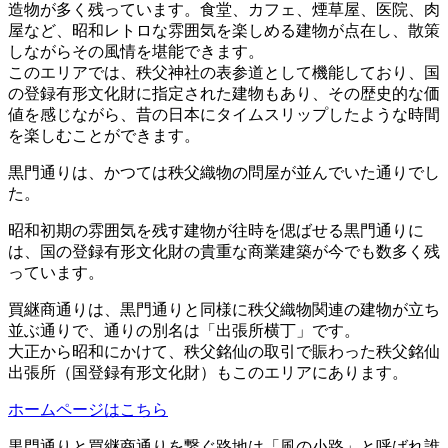
造物が多く残っています。食堂、カフェ、煙草屋、医院、肉
屋など、昭和レトロな雰囲気を楽しめる建物が点在し、散策
しながらその風情を堪能できます。
このエリアでは、秩父神社の表参道として機能しており、国
の登録有形文化財に指定された建物もあり、その歴史的な価
値を感じながら、昔の日本にタイムスリップしたような時間
を楽しむことができます。
黒門通りは、かつては秩父織物の問屋が並んでいた通りでし
た。
昭和初期の雰囲気を残す建物が往時を偲ばせる黒門通りに
は、国の登録有形文化財の貴重な商業建築が今でも数多く残
っています。
買継商通りは、黒門通りと同様に秩父織物関連の建物が立ち
並ぶ通りで、通りの別名は「出張所横丁」です。
大正から昭和にかけて、秩父銘仙の取引で賑わった秩父銘仙
出張所（国登録有形文化財）もこのエリアにあります。
ホームページはこちら
黒門通りと買継商通りを繋ぐ路地は「風の小路」と呼ばれ誰