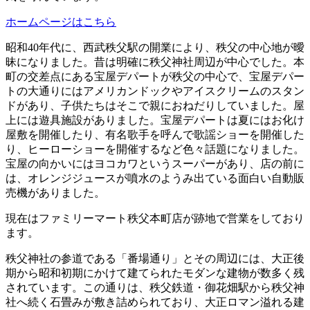
ホームページはこちら
昭和40年代に、西武秩父駅の開業により、秩父の中心地が曖
昧になりました。昔は明確に秩父神社周辺が中心でした。本
町の交差点にある宝屋デパートが秩父の中心で、宝屋デパー
トの大通りにはアメリカンドックやアイスクリームのスタン
ドがあり、子供たちはそこで親におねだりしていました。屋
上には遊具施設がありました。宝屋デパートは夏にはお化け
屋敷を開催したり、有名歌手を呼んで歌謡ショーを開催した
り、ヒーローショーを開催するなど色々話題になりました。
宝屋の向かいにはヨコカワというスーパーがあり、店の前に
は、オレンジジュースが噴水のようみ出ている面白い自動販
売機がありました。
現在はファミリーマート秩父本町店が跡地で営業をしており
ます。
秩父神社の参道である「番場通り」とその周辺には、大正後
期から昭和初期にかけて建てられたモダンな建物が数多く残
されています。この通りは、秩父鉄道・御花畑駅から秩父神
社へ続く石畳みが敷き詰められており、大正ロマン溢れる建