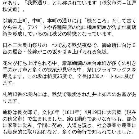
があり、「我野通リ」とも称されています（秩父市の→江戸
秩父道）。
以前の上町、中町、本町の通りには「機どころ」として古く
から栄え、デパートや各種商店の他に機屋問屋が含まれ商店
街を形成しているのは秩父の特徴となっています。
日本三大曳山祭りの一つである秩父夜祭で、御旅所に向け６
台の屋台・笠鉾がこの坂を引き上げられる急坂。
花火が打ち上げられる中、豪華絢爛の屋台傘鉾が多くの引き
手のかけ声と多くの観衆が見守る中、祭はクライマックスを
迎えます。この坂は斜度25度で、全長は230メートルに及び
ます。
札所13番の境内には、秩父で敬愛された井上如常のお墓があ
ります。
通称は長次郎で、文化8年（1811年）4月19日に大宮郷（現在
の秩父市）で生まれました。家は絹商でありながらも、熱心
に家業に励み、学問に努め、人道を説き、社会事業や農業に
も献身的に取り組むなど、多くの善行で知られていました。