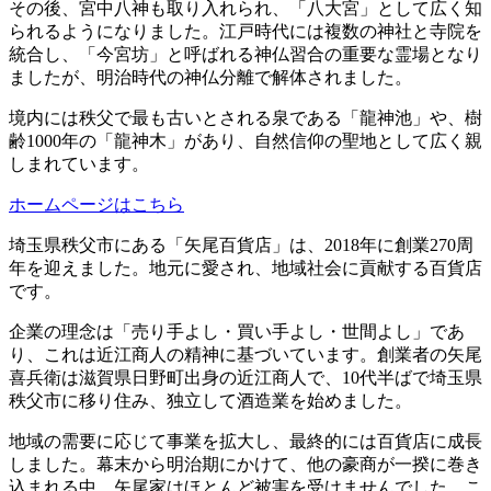
その後、宮中八神も取り入れられ、「八大宮」として広く知
られるようになりました。江戸時代には複数の神社と寺院を
統合し、「今宮坊」と呼ばれる神仏習合の重要な霊場となり
ましたが、明治時代の神仏分離で解体されました。
境内には秩父で最も古いとされる泉である「龍神池」や、樹
齢1000年の「龍神木」があり、自然信仰の聖地として広く親
しまれています。
ホームページはこちら
埼玉県秩父市にある「矢尾百貨店」は、2018年に創業270周
年を迎えました。地元に愛され、地域社会に貢献する百貨店
です。
企業の理念は「売り手よし・買い手よし・世間よし」であ
り、これは近江商人の精神に基づいています。創業者の矢尾
喜兵衛は滋賀県日野町出身の近江商人で、10代半ばで埼玉県
秩父市に移り住み、独立して酒造業を始めました。
地域の需要に応じて事業を拡大し、最終的には百貨店に成長
しました。幕末から明治期にかけて、他の豪商が一揆に巻き
込まれる中、矢尾家はほとんど被害を受けませんでした。こ