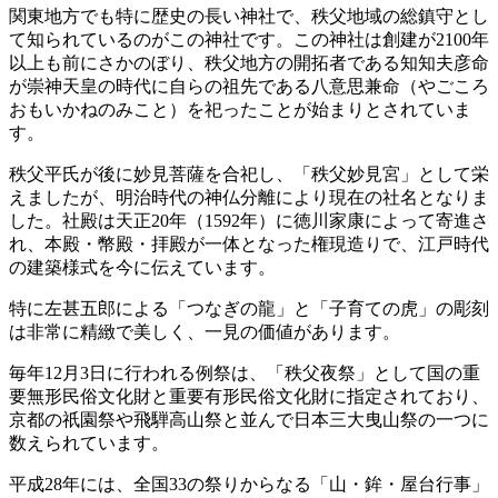
関東地方でも特に歴史の長い神社で、秩父地域の総鎮守とし
て知られているのがこの神社です。この神社は創建が2100年
以上も前にさかのぼり、秩父地方の開拓者である知知夫彦命
が崇神天皇の時代に自らの祖先である八意思兼命（やごころ
おもいかねのみこと）を祀ったことが始まりとされていま
す。
秩父平氏が後に妙見菩薩を合祀し、「秩父妙見宮」として栄
えましたが、明治時代の神仏分離により現在の社名となりま
した。社殿は天正20年（1592年）に徳川家康によって寄進さ
れ、本殿・幣殿・拝殿が一体となった権現造りで、江戸時代
の建築様式を今に伝えています。
特に左甚五郎による「つなぎの龍」と「子育ての虎」の彫刻
は非常に精緻で美しく、一見の価値があります。
毎年12月3日に行われる例祭は、「秩父夜祭」として国の重
要無形民俗文化財と重要有形民俗文化財に指定されており、
京都の祇園祭や飛騨高山祭と並んで日本三大曳山祭の一つに
数えられています。
平成28年には、全国33の祭りからなる「山・鉾・屋台行事」