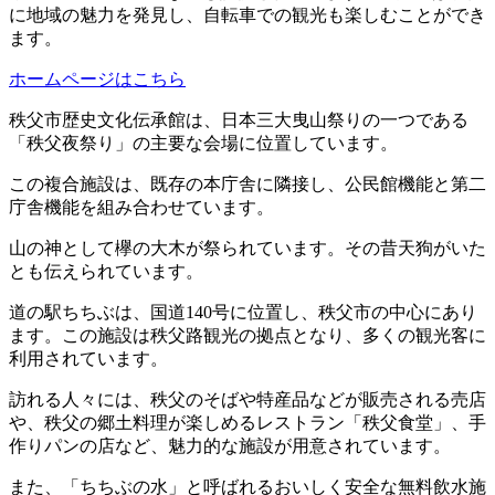
に地域の魅力を発見し、自転車での観光も楽しむことができ
ます。
ホームページはこちら
秩父市歴史文化伝承館は、日本三大曳山祭りの一つである
「秩父夜祭り」の主要な会場に位置しています。
この複合施設は、既存の本庁舎に隣接し、公民館機能と第二
庁舎機能を組み合わせています。
山の神として欅の大木が祭られています。その昔天狗がいた
とも伝えられています。
道の駅ちちぶは、国道140号に位置し、秩父市の中心にあり
ます。この施設は秩父路観光の拠点となり、多くの観光客に
利用されています。
訪れる人々には、秩父のそばや特産品などが販売される売店
や、秩父の郷土料理が楽しめるレストラン「秩父食堂」、手
作りパンの店など、魅力的な施設が用意されています。
また、「ちちぶの水」と呼ばれるおいしく安全な無料飲水施