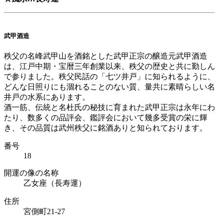
武甲酒造
秩父の名峰武甲山を酒銘とした武甲正宗の醸造元武甲酒造
は、江戸中期・宝暦三年創業以来、秩父の歴史と共に勤しん
で参りました。秩父民話の「七ツ井戸」に知られるように、
どんな日照りにも涸れることのない質、量共に素晴らしい名
井戸の水系にあります。
酒一筋、伝統と名杜氏の秘技に育まれた武甲正宗は永年にわ
たり、数多くの品評会、鑑評会において幾多受賞の栄に輝
き、その品質は武州秩父に銘酒ありと知られております。
番号
18
開運の像の名称
乙女座（長寿運）
住所
宮側町21-27