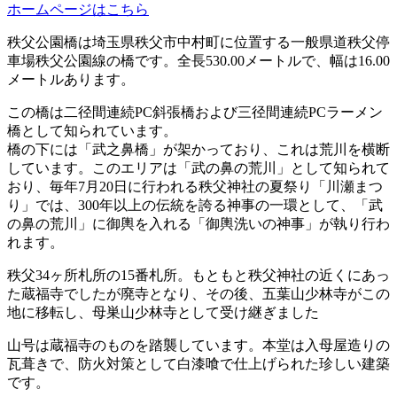
ホームページはこちら
秩父公園橋は埼玉県秩父市中村町に位置する一般県道秩父停
車場秩父公園線の橋です。全長530.00メートルで、幅は16.00
メートルあります。
この橋は二径間連続PC斜張橋および三径間連続PCラーメン
橋として知られています。
橋の下には「武之鼻橋」が架かっており、これは荒川を横断
しています。このエリアは「武の鼻の荒川」として知られて
おり、毎年7月20日に行われる秩父神社の夏祭り「川瀬まつ
り」では、300年以上の伝統を誇る神事の一環として、「武
の鼻の荒川」に御輿を入れる「御輿洗いの神事」が執り行わ
れます。
秩父34ヶ所札所の15番札所。もともと秩父神社の近くにあっ
た蔵福寺でしたが廃寺となり、その後、五葉山少林寺がこの
地に移転し、母巣山少林寺として受け継ぎました
山号は蔵福寺のものを踏襲しています。本堂は入母屋造りの
瓦葺きで、防火対策として白漆喰で仕上げられた珍しい建築
です。