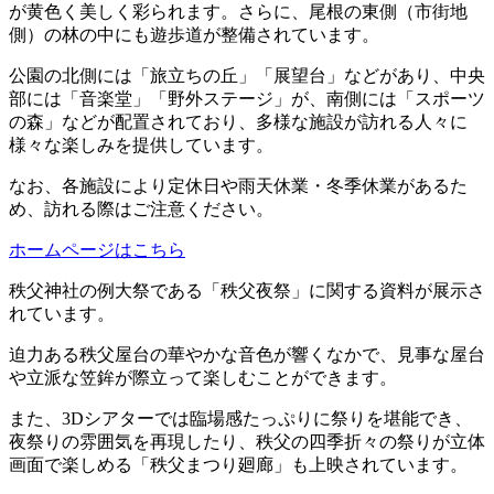
が黄色く美しく彩られます。さらに、尾根の東側（市街地
側）の林の中にも遊歩道が整備されています。
公園の北側には「旅立ちの丘」「展望台」などがあり、中央
部には「音楽堂」「野外ステージ」が、南側には「スポーツ
の森」などが配置されており、多様な施設が訪れる人々に
様々な楽しみを提供しています。
なお、各施設により定休日や雨天休業・冬季休業があるた
め、訪れる際はご注意ください。
ホームページはこちら
秩父神社の例大祭である「秩父夜祭」に関する資料が展示さ
れています。
迫力ある秩父屋台の華やかな音色が響くなかで、見事な屋台
や立派な笠鉾が際立って楽しむことができます。
また、3Dシアターでは臨場感たっぷりに祭りを堪能でき、
夜祭りの雰囲気を再現したり、秩父の四季折々の祭りが立体
画面で楽しめる「秩父まつり廻廊」も上映されています。