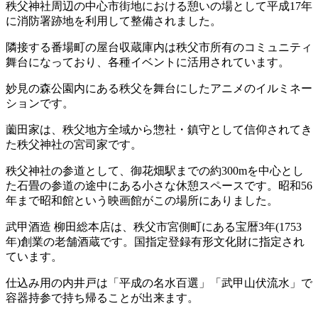
秩父神社周辺の中心市街地における憩いの場として平成17年
に消防署跡地を利用して整備されました。
隣接する番場町の屋台収蔵庫内は秩父市所有のコミュニティ
舞台になっており、各種イベントに活用されています。
妙見の森公園内にある秩父を舞台にしたアニメのイルミネー
ションです。
薗田家は、秩父地方全域から惣社・鎮守として信仰されてき
た秩父神社の宮司家です。
秩父神社の参道として、御花畑駅までの約300mを中心とし
た石畳の参道の途中にある小さな休憩スペースです。昭和56
年まで昭和館という映画館がこの場所にありました。
武甲酒造 柳田総本店は、秩父市宮側町にある宝暦3年(1753
年)創業の老舗酒蔵です。国指定登録有形文化財に指定され
ています。
仕込み用の内井戸は「平成の名水百選」「武甲山伏流水」で
容器持参で持ち帰ることが出来ます。