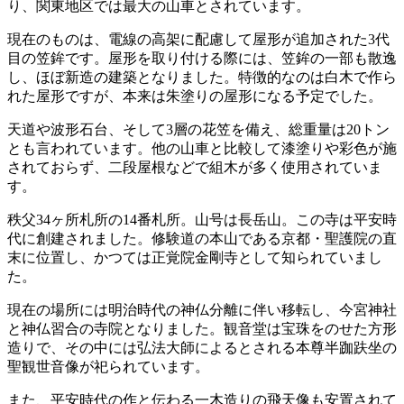
り、関東地区では最大の山車とされています。
現在のものは、電線の高架に配慮して屋形が追加された3代
目の笠鉾です。屋形を取り付ける際には、笠鉾の一部も散逸
し、ほぼ新造の建築となりました。特徴的なのは白木で作ら
れた屋形ですが、本来は朱塗りの屋形になる予定でした。
天道や波形石台、そして3層の花笠を備え、総重量は20トン
とも言われています。他の山車と比較して漆塗りや彩色が施
されておらず、二段屋根などで組木が多く使用されていま
す。
秩父34ヶ所札所の14番札所。山号は長岳山。この寺は平安時
代に創建されました。修験道の本山である京都・聖護院の直
末に位置し、かつては正覚院金剛寺として知られていまし
た。
現在の場所には明治時代の神仏分離に伴い移転し、今宮神社
と神仏習合の寺院となりました。観音堂は宝珠をのせた方形
造りで、その中には弘法大師によるとされる本尊半跏趺坐の
聖観世音像が祀られています。
また、平安時代の作と伝わる一木造りの飛天像も安置されて