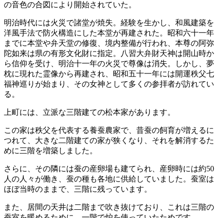
の音色の合図により開始されていた。
明治時代には火災で諸堂が焼失。経験を生かし、和風建築を
洋風手法で防火構造にした本堂が再建された。昭和六十一年
までに本堂や弁天堂の修復、境内整備が行われ、本尊の阿弥
陀如来は県の有形文化財に指定。八習大弁財天神は開山時か
ら信仰を受け、明治十一年の火災で尊像は消失。しかし、夢
枕に現れた霊像から再建され、昭和五十一年には開運秩父七
福神巡りが始まり、その女神として多くの参拝者が訪れてい
る。
上町には、立派な三階建ての松本家があります。
この家は秩父を代表する養蚕農家で、昔蚕の飼育が増えるに
つれて、大きな二階建ての家が狭くなり、それを解消するた
めに三階を増築しました。
さらに、その隣には蚕の産卵場も建てられ、産卵時には約50
人の人々が働き、蚕の種も各地に供給していました。蚕室は
ほぼ当時のままで、三階に残っています。
また、居間の天井は二階まで吹き抜けており、これは三階の
蚕室を暖めるために、一階で炉を使っていたためです。