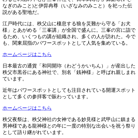
なぎのみこと)と伊弉冉尊（いざなみのみこと）を祀った伝
説がある聖地だ。
江戸時代には、秩父山に棲息する狼を災難から守る「お犬
様」とあがめる「三峯講」が全国で盛んに。三峯の宮に詣で
るため、いくつもの講が組織され、多くの人が訪れた。今で
も、関東屈指のパワースポットとして人気を集めている。
ホームページはこちら
日本最古の通貨「和同開珎（わどうかいちん）」が産出した
秩父市黒谷にある神社で、別名「銭神様」と呼ばれ親しまれ
ています。
近年はパワースポットとしても注目されている開運スポット
として多くの参拝客で賑わっています。
ホームページはこちら
秩父夜祭は、秩父神社の女神である妙見様と武甲山に鎮まる
男神様である龍神様との年に一度の特別な出会いを祝う祭り
として語り継がれています。