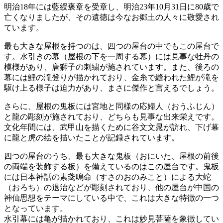
明治18年には藍綬褒章を受章し、明治23年10月31日に80歳で
亡くなりましたが、その遺徳は今なお郷土の人々に敬愛され
ています。
最も大きな屋根を持つのは、四つの屋台の中でもこの屋台で
す。水引きの幕（屋根の下を一周する幕）には見事な牡丹の
模様があり、唐獅子の刺繍が施されています。また、後ろの
幕には鯉の滝登りが描かれており、金糸で縫われた鯉が滝を
駆け上る様子は迫力があり、まさに傑作と言えるでしょう。
さらに、屋根の鬼板には宮地と同様の応婦人（おうふじん）
と龍の彫刻が施されており、どちらも見事な出来栄えです。
文化年間には、武甲山を描くために谷文文晁が訪れ、下げ幕
に龍と虎の絵を描いたことが記録されています。
四つの屋台のうち、最も大きな鬼板（おにいた、屋根の前後
の両端を装飾する板）を備えているのはこの屋台です。鬼板
には日本神話の素戔嗚命（すさのおのみこと）による大蛇
（おろち）の退治などが彫刻されており、他の屋台が中国の
神仙思想をテーマにしている中で、これは大きな特徴の一つ
となっています。
水引幕には亀が描かれており、これは妙見菩薩を象徴してい