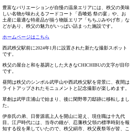
豊富なバリエーションが自慢の温泉エリアには、秩父の美味
しい名物が味わえるフードコート「呑喰処 祭の宴」や、お
土産に最適な特産品が揃う物販エリア「ちちぶみやげ市」な
どがあり、秩父の魅力がいっぱい詰まった施設です。
ホームページはこちら
西武秩父駅前に2024年1月に設置された新たな撮影スポット
です。
秩父の屋台と和を基調とした大きなCHICHIBUの文字が目印
です。
昼間は秩父のシンボル武甲山や西武秩父駅を背景に、夜間は
ライトアップされたモニュメントと記念撮影が楽しめます。
草創は武甲庄浦山で始まり、後に閑野帯刀邸跡に移転しまし
た。
伊奈氏の弟、日誉源底上人を開山に迎え、現住職は十九代
目。江戸時代には、当寺の鐘が、忍藩秩父領の標準時刻を報
知する役を果していたので、秩父絹市、秩父夜祭等が皆、こ