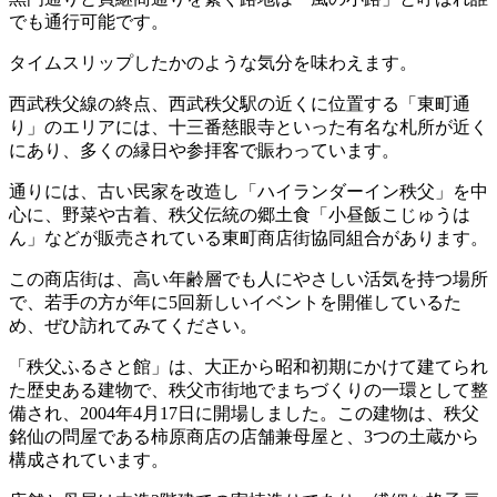
でも通行可能です。
タイムスリップしたかのような気分を味わえます。
西武秩父線の終点、西武秩父駅の近くに位置する「東町通
り」のエリアには、十三番慈眼寺といった有名な札所が近く
にあり、多くの縁日や参拝客で賑わっています。
通りには、古い民家を改造し「ハイランダーイン秩父」を中
心に、野菜や古着、秩父伝統の郷土食「小昼飯こじゅうは
ん」などが販売されている東町商店街協同組合があります。
この商店街は、高い年齢層でも人にやさしい活気を持つ場所
で、若手の方が年に5回新しいイベントを開催しているた
め、ぜひ訪れてみてください。
「秩父ふるさと館」は、大正から昭和初期にかけて建てられ
た歴史ある建物で、秩父市街地でまちづくりの一環として整
備され、2004年4月17日に開場しました。この建物は、秩父
銘仙の問屋である柿原商店の店舗兼母屋と、3つの土蔵から
構成されています。