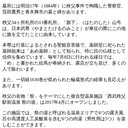
墓所には明治17年（1884年）に秩父事件で殉職した警察官、
窪田鷹男と青木興市の墓と碑があります。
秩父34ヶ所札所の13番札所。「旗下」（はたのした）山号
は、日本武尊（やまとたけるのみこと）が東征の際にこの地
に旗を立てたことに由来しています。
本尊は行基によるとされる聖観音菩薩で、薬師堂に祀られた
薬師如来は「あめ薬師」として知られ、特に目の仏様として
信仰を集めています。毎年7月8日に行われる縁日では、
「め」と書かれた絵馬が奉納され、露店が立ち並び、多くの
人で賑わいます。
また、一切経1630巻が収められた輪蔵形式の経庫も見応えが
あります。
秩父の名物「祭」をテーマにした複合型温泉施設「西武秩父
駅前温泉 祭の湯」は2017年4月にオープンしました。
この施設では、祭の湯と呼ばれる温泉エリアで4つの露天風
呂や高濃度人工炭酸泉を含む6つの内湯（男性用は5つ）を楽
しむことができます。