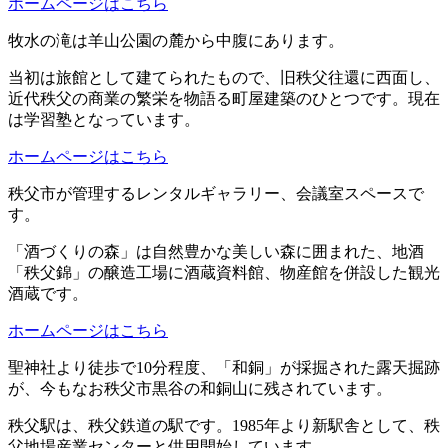
ホームページはこちら
牧水の滝は羊山公園の麓から中腹にあります。
当初は旅館として建てられたもので、旧秩父往還に西面し、
近代秩父の商業の繁栄を物語る町屋建築のひとつです。現在
は学習塾となっています。
ホームページはこちら
秩父市が管理するレンタルギャラリー、会議室スペースで
す。
「酒づくりの森」は自然豊かな美しい森に囲まれた、地酒
「秩父錦」の醸造工場に酒蔵資料館、物産館を併設した観光
酒蔵です。
ホームページはこちら
聖神社より徒歩で10分程度、「和銅」が採掘された露天掘跡
が、今もなお秩父市黒谷の和銅山に残されています。
秩父駅は、秩父鉄道の駅です。1985年より新駅舎として、秩
父地場産業センターと供用開始しています。