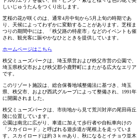
トルのエリアを覆い、白・ピンク・紫など様々な色の花で美
しいじゅうたんをつくり出します。
芝桜の花が咲くのは、通常4月中旬から5月上旬の時期であ
り、天候によってわずかに変動することがあります。芝桜ま
つりの期間中には、「秩父路の特産市」などのイベントも催
され、観光客に賑やかなひとときを提供しています。
ホームページはこちら
秩父ミューズパークは、埼玉県営および秩父市営の公園で、
埼玉県秩父市および秩父郡小鹿野町にまたがる広大なエリア
です。
このリゾート施設は、総合保養地域整備法に基づき、埼玉
県、秩父市、および西武グループによって整備され、1991年
に開園されました。
秩父ミューズパークは、市街地から見て荒川対岸の尾田蒔丘
陵に位置しています。
公園は南北に広がり、車道に加えて歩行者や自転車向けの
「スカイロード」と呼ばれる遊歩道が尾根上を走っていま
す。スカイロードは約３ｋｍあり、秋になるとイチョウ並木