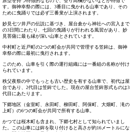
原型を持つ特徴的なもので、登り高欄がないなどが特徴で
す。御神幸祭の際には、3番目に曳かれる山車であり、その
ために曳踊りでは必ず三番叟が上演されます。
妙見七ツ井戸の伝説に基づき、屋台倉から神社への宮入まで
の3日間にわたり、七回の曳踊りが行われる風習があり、妙
見菩薩に最も縁が深い山車とされています。
中村町と近戸町の2つの町会が共同で管理する笠鉾は、御神
幸祭の際に最初に曳行されます。
このため、山車を引く際の運行組織には一番組の名称が付け
られています。
秩父夜祭の中でもっとも古い歴史を有する山車で、初代は屋
台であり、2代目は笠鉾でした。現在の屋台笠鉾形式ものは3
代目にあたります。
下郷地区（金室町、永田町、柳田町、阿保町、大畑町、滝の
上町）の6つの町会が共同で所有する山車。
かつては桜木町も含まれ、下郷七村として知られていまし
た。この山車には鉾を取り付けると高さが約16メートルにな