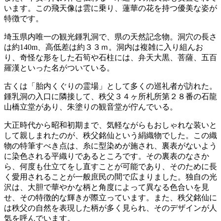
います。この飛天像は雲に乗り、蓮華の花を持つ優美な姿が
特徴です。
埼玉県内唯一の観光鍾乳洞で、県の天然記念物。洞穴の長さ
は約140m、高低差は約３３ｍ。洞内は複雑に入り組んお
り、奇怪な形をした石筍や石柱には、弁天大黒、菩薩、五百
羅漢といった名がついている。
古くは「胎内くぐりの霊場」として多くの巡礼者が訪れた。
鍾乳洞の入口に隣接して、秩父３４ヶ所札所第２８番の石龍
山橋立堂があり、朱塗りの観音堂が佇んでいる。
大正時代から昭和初期まで、気軽ながらもおしゃれな装いと
して親しまれたのが、秩父銘仙という絹織物でした。この織
物の特筆すべき点は、糸に型染めが施され、裏表がないよう
に染色される平織りであるところです。その裏表のなさか
ら、何度も仕立てをし直すことが可能であり、そのために長
く愛用されることが一般庶民の間で広まりました。独自の光
沢は、大胆で華やかな柄と角度によって異なる色合いを見
せ、その特徴的な輝きが際立っています。また、秩父銘仙に
は秩父の自然を表現した柄が多く見られ、そのデザインが人
気を呼んでいます。