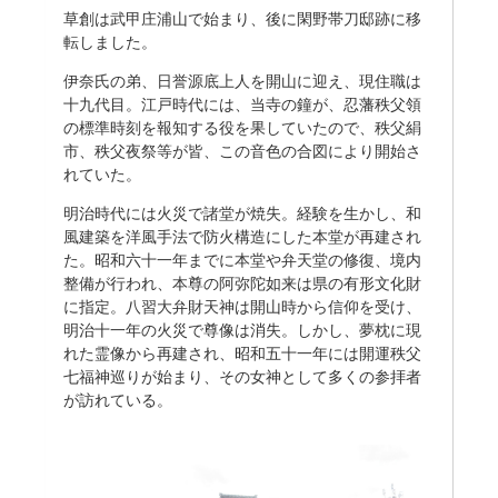
草創は武甲庄浦山で始まり、後に閑野帯刀邸跡に移
転しました。
伊奈氏の弟、日誉源底上人を開山に迎え、現住職は
十九代目。江戸時代には、当寺の鐘が、忍藩秩父領
の標準時刻を報知する役を果していたので、秩父絹
市、秩父夜祭等が皆、この音色の合図により開始さ
れていた。
明治時代には火災で諸堂が焼失。経験を生かし、和
風建築を洋風手法で防火構造にした本堂が再建され
た。昭和六十一年までに本堂や弁天堂の修復、境内
整備が行われ、本尊の阿弥陀如来は県の有形文化財
に指定。八習大弁財天神は開山時から信仰を受け、
明治十一年の火災で尊像は消失。しかし、夢枕に現
れた霊像から再建され、昭和五十一年には開運秩父
七福神巡りが始まり、その女神として多くの参拝者
が訪れている。