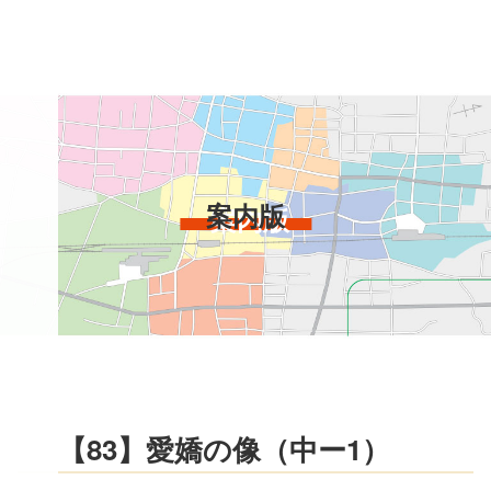
コ
ン
テ
ン
ツ
本
文
へ
案内版
ス
キ
ッ
プ
【83】愛嬌の像（中ー1）