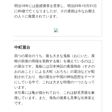
明治18年には藍綬褒章を受章し、明治23年10月31日
に80歳で亡くなりましたが、その遺徳は今なお郷土
の人々に敬愛されています。
中町屋台
四つの屋台のうち、最も大きな鬼板（おにいた、屋
根の前後の両端を装飾する板）を備えているのはこ
の屋台です。鬼板には日本神話の素戔嗚命（すさの
おのみこと）による大蛇（おろち）の退治などが彫
刻されており、他の屋台が中国の神仙思想をテーマ
にしている中で、これは大きな特徴の一つとなって
います。
水引幕には亀が描かれており、これは妙見菩薩を象
徴しています。また、海魚の後幕も見事な出来栄え
です。