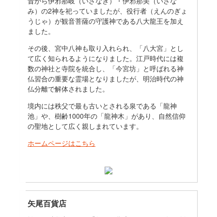
昔から伊邪那岐（いざなぎ）・伊邪那美（いざな
み）の2神を祀っていましたが、役行者（えんのぎょ
うじゃ）が観音菩薩の守護神である八大龍王を加え
ました。
その後、宮中八神も取り入れられ、「八大宮」とし
て広く知られるようになりました。江戸時代には複
数の神社と寺院を統合し、「今宮坊」と呼ばれる神
仏習合の重要な霊場となりましたが、明治時代の神
仏分離で解体されました。
境内には秩父で最も古いとされる泉である「龍神
池」や、樹齢1000年の「龍神木」があり、自然信仰
の聖地として広く親しまれています。
ホームページはこちら
矢尾百貨店