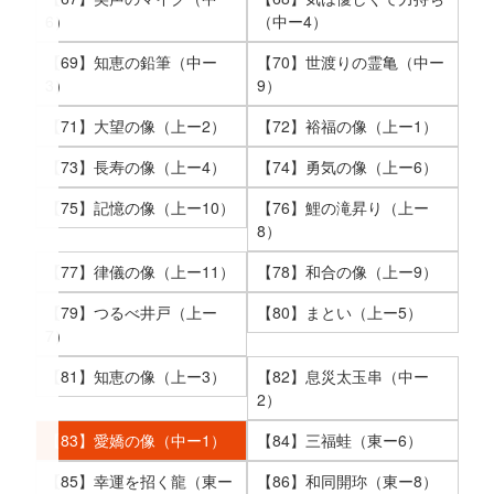
6）
（中ー4）
【69】知恵の鉛筆（中ー
【70】世渡りの霊亀（中ー
3）
9）
【71】大望の像（上ー2）
【72】裕福の像（上ー1）
【73】長寿の像（上ー4）
【74】勇気の像（上ー6）
【75】記憶の像（上ー10）
【76】鯉の滝昇り（上ー
8）
【77】律儀の像（上ー11）
【78】和合の像（上ー9）
【79】つるべ井戸（上ー
【80】まとい（上ー5）
7）
【81】知恵の像（上ー3）
【82】息災太玉串（中ー
2）
【83】愛嬌の像（中ー1）
【84】三福蛙（東ー6）
【85】幸運を招く龍（東ー
【86】和同開珎（東ー8）