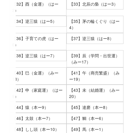
【32】酉（金運）（はー
【33】北辰の梟（はー3）
2）
【34】逆三猿（はー5）
【35】茅の輪くぐり（はー
4）
【36】子育ての虎（はー
【37】逆三猿（はー8）
6）
【38】逆三猿（はー7）
【39】辰（学問・出世運）
（みー17）
【40】巳（金運）（みー
【41】午（商売繁盛）（み
18）
ー19）
【42】申（家庭運）（はー
【43】未（結婚運）（みー
9）
20）
【44】猿（本ー9）
【45】達磨（本ー8）
【46】太鼓（本ー7）
【47】鯛（本ー6）
【48】しし頭（本ー10）
【49】馬（本ー1）