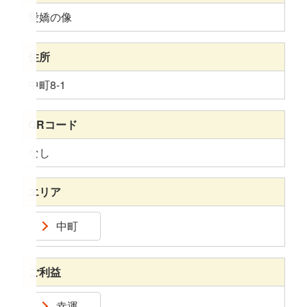
愛嬌の像
住所
中町8-1
QRコード
なし
エリア
中町
ご利益
幸運