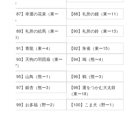
7）
【87】幸運の花束（東ー
【88】礼所の鐘（東ー11）
9）
【89】礼所の絵馬（東ー
【90】礼所の鈴（東ー13）
10）
【91】青龍（東ー4）
【92】朱雀（東ー15）
【93】天狗の羽団扇（東ー
【94】鳩（熊ー4）
17）
【95】山鳥（熊ー1）
【96】鶴（熊ー3）
【97】銀杏（熊ー3）
【98】運をつかむ大太鼓
（東ー18）
【99】お多福（野ー2）
【100】こま犬（野ー1）
コ
ペ
ン
ー
テ
ジ