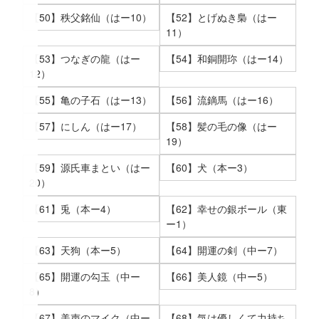
【50】秩父銘仙（はー10）
【52】とげぬき梟（はー
11）
【53】つなぎの龍（はー
【54】和銅開珎（はー14）
12）
【55】亀の子石（はー13）
【56】流鏑馬（はー16）
【57】にしん（はー17）
【58】髪の毛の像（はー
19）
【59】源氏車まとい（はー
【60】犬（本ー3）
20）
【61】兎（本ー4）
【62】幸せの銀ボール（東
ー1）
【63】天狗（本ー5）
【64】開運の剣（中ー7）
【65】開運の勾玉（中ー
【66】美人鏡（中ー5）
8）
【67】美声のマイク（中ー
【68】気は優しくて力持ち