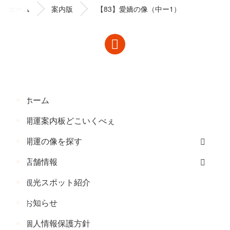
ン
の
ホーム
案内版
【83】愛嬌の像（中ー1）
ツ
先
本
頭
文
へ
の
戻
先
る
頭
へ
ホーム
戻
る
開運案内板どこいくべぇ
開運の像を探す
店舗情報
観光スポット紹介
お知らせ
個人情報保護方針