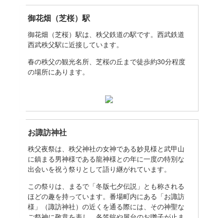
御花畑（芝桜）駅
御花畑（芝桜）駅は、秩父鉄道の駅です。西武鉄道
西武秩父駅に近接しています。
春の秩父の観光名所、芝桜の丘まで徒歩約30分程度
の場所にあります。
お諏訪神社
秩父夜祭は、秩父神社の女神である妙見様と武甲山
に鎮まる男神様である龍神様との年に一度の特別な
出会いを祝う祭りとして語り継がれています。
この祭りは、まるで「冬版七夕伝説」とも称される
ほどの趣を持っています。番場町内にある「お諏訪
様」（諏訪神社）の近くを通る際には、その神聖な
ご祭神に敬意を表し、各笠鉾や屋台のお囃子が止ま