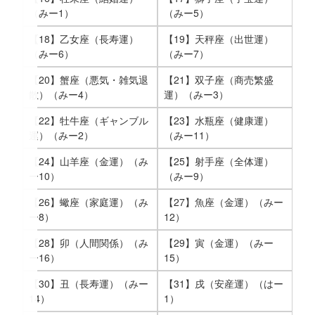
（みー1）
（みー5）
【18】乙女座（長寿運）
【19】天秤座（出世運）
（みー6）
（みー7）
【20】蟹座（悪気・雑気退
【21】双子座（商売繁盛
散）（みー4）
運）（みー3）
【22】牡牛座（ギャンブル
【23】水瓶座（健康運）
運）（みー2）
（みー11）
【24】山羊座（金運）（み
【25】射手座（全体運）
ー10）
（みー9）
【26】蠍座（家庭運）（み
【27】魚座（金運）（みー
ー8）
12）
【28】卯（人間関係）（み
【29】寅（金運）（みー
ー16）
15）
【30】丑（長寿運）（みー
【31】戌（安産運）（はー
14）
1）