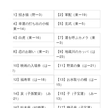
【1】招き猫（野ー3）
【2】軍配（東ー19）
【4】幸運の打ち出の小槌
【5】玄武（東ー5）
（東ー14）
【6】白虎（東ー16）
【7】運を呼ぶカメラ（東
ー3）
【8】恋のお願い（東ー2）
【9】地蔵川のカッパ（は
ー23）
【10】映画の入場券（はー
【11】野菜の像（はー21）
22）
【12】福寿草（はー18）
【13】お水取りの桶（はー
15）
【14】亥（子孫繁栄）（み
【15】子（子宝運）（みー
ー21）
13）
【16】牡未座（結婚運）
【17】獅子座（子宝運）