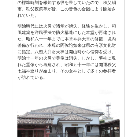
の標準時刻を報知する役を果していたので、秩父絹
市、秩父夜祭等が皆、この音色の合図により開始さ
れていた。
明治時代には火災で諸堂が焼失。経験を生かし、和
風建築を洋風手法で防火構造にした本堂が再建され
た。昭和六十一年までに本堂や弁天堂の修復、境内
整備が行われ、本尊の阿弥陀如来は県の有形文化財
に指定。八習大弁財天神は開山時から信仰を受け、
明治十一年の火災で尊像は消失。しかし、夢枕に現
れた霊像から再建され、昭和五十一年には開運秩父
七福神巡りが始まり、その女神として多くの参拝者
が訪れている。