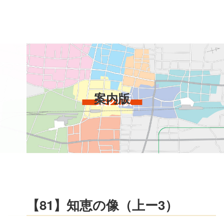
コ
ン
テ
ン
ツ
本
文
へ
案内版
ス
キ
ッ
プ
【81】知恵の像（上ー3）