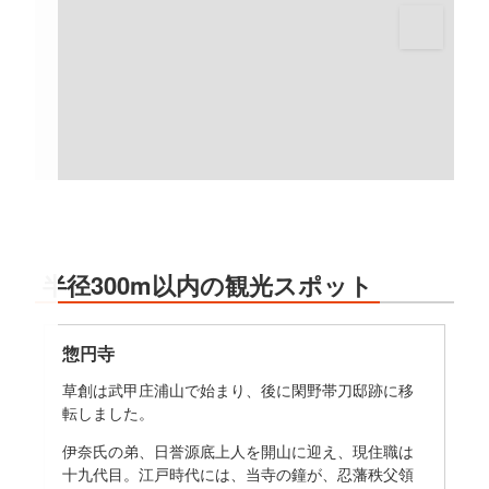
半径300m以内の観光スポット
惣円寺
草創は武甲庄浦山で始まり、後に閑野帯刀邸跡に移
転しました。
伊奈氏の弟、日誉源底上人を開山に迎え、現住職は
十九代目。江戸時代には、当寺の鐘が、忍藩秩父領