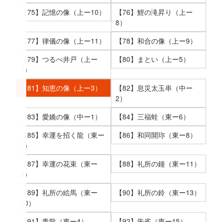
【75】記憶の像（上ー10）
【76】鯉の滝昇り（上ー
8）
【77】律儀の像（上ー11）
【78】和合の像（上ー9）
【79】つるべ井戸（上ー
【80】まとい（上ー5）
7）
【81】知恵の像（上ー3）
【82】息災太玉串（中ー
2）
【83】愛嬌の像（中ー1）
【84】三福蛙（東ー6）
【85】幸運を招く龍（東ー
【86】和同開珎（東ー8）
7）
【87】幸運の花束（東ー
【88】礼所の鐘（東ー11）
9）
【89】礼所の絵馬（東ー
【90】礼所の鈴（東ー13）
10）
【91】青龍（東ー4）
【92】朱雀（東ー15）