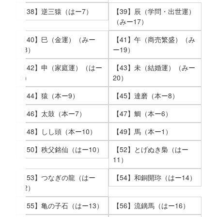
【38】逆三猿（はー7）
【39】辰（学問・出世運）
（みー17）
【40】巳（金運）（みー
【41】午（商売繁盛）（み
18）
ー19）
【42】申（家庭運）（はー
【43】未（結婚運）（みー
9）
20）
【44】猿（本ー9）
【45】達磨（本ー8）
【46】太鼓（本ー7）
【47】鯛（本ー6）
【48】しし頭（本ー10）
【49】馬（本ー1）
【50】秩父銘仙（はー10）
【52】とげぬき梟（はー
11）
【53】つなぎの龍（はー
【54】和銅開珎（はー14）
12）
【55】亀の子石（はー13）
【56】流鏑馬（はー16）