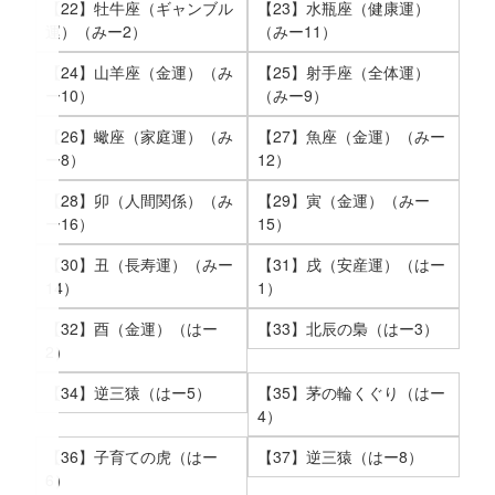
【22】牡牛座（ギャンブル
【23】水瓶座（健康運）
運）（みー2）
（みー11）
【24】山羊座（金運）（み
【25】射手座（全体運）
ー10）
（みー9）
【26】蠍座（家庭運）（み
【27】魚座（金運）（みー
ー8）
12）
【28】卯（人間関係）（み
【29】寅（金運）（みー
ー16）
15）
【30】丑（長寿運）（みー
【31】戌（安産運）（はー
14）
1）
【32】酉（金運）（はー
【33】北辰の梟（はー3）
2）
【34】逆三猿（はー5）
【35】茅の輪くぐり（はー
4）
【36】子育ての虎（はー
【37】逆三猿（はー8）
6）