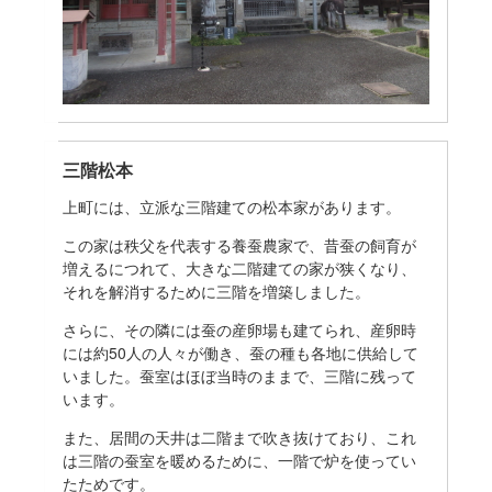
三階松本
上町には、立派な三階建ての松本家があります。
この家は秩父を代表する養蚕農家で、昔蚕の飼育が
増えるにつれて、大きな二階建ての家が狭くなり、
それを解消するために三階を増築しました。
さらに、その隣には蚕の産卵場も建てられ、産卵時
には約50人の人々が働き、蚕の種も各地に供給して
いました。蚕室はほぼ当時のままで、三階に残って
います。
また、居間の天井は二階まで吹き抜けており、これ
は三階の蚕室を暖めるために、一階で炉を使ってい
たためです。