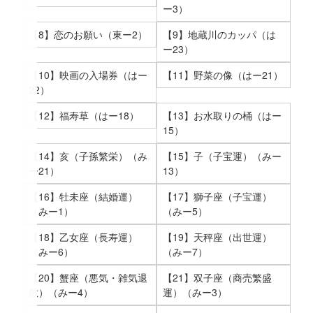
ー3）
【8】恋のお願い（東ー2）
【9】地蔵川のカッパ（は
ー23）
【10】映画の入場券（はー
【11】野菜の像（はー21）
22）
【12】福寿草（はー18）
【13】お水取りの桶（はー
15）
【14】亥（子孫繁栄）（み
【15】子（子宝運）（みー
ー21）
13）
【16】牡未座（結婚運）
【17】獅子座（子宝運）
（みー1）
（みー5）
【18】乙女座（長寿運）
【19】天秤座（出世運）
（みー6）
（みー7）
【20】蟹座（悪気・雑気退
【21】双子座（商売繁盛
散）（みー4）
運）（みー3）