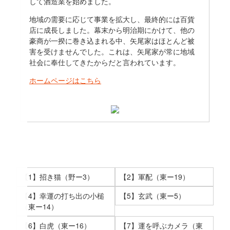
して酒造業を始めました。
地域の需要に応じて事業を拡大し、最終的には百貨
店に成長しました。幕末から明治期にかけて、他の
豪商が一揆に巻き込まれる中、矢尾家はほとんど被
害を受けませんでした。これは、矢尾家が常に地域
社会に奉仕してきたからだと言われています。
ホームページはこちら
【1】招き猫（野ー3）
【2】軍配（東ー19）
【4】幸運の打ち出の小槌
【5】玄武（東ー5）
（東ー14）
【6】白虎（東ー16）
【7】運を呼ぶカメラ（東