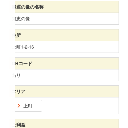
開運の像の名称
知恵の像
住所
上町1-2-16
QRコード
あり
エリア
上町
ご利益