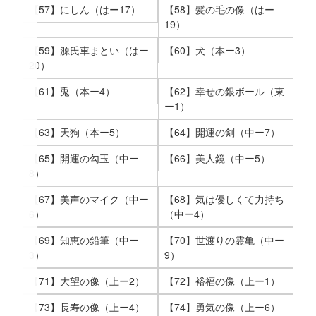
【57】にしん（はー17）
【58】髪の毛の像（はー
19）
【59】源氏車まとい（はー
【60】犬（本ー3）
20）
【61】兎（本ー4）
【62】幸せの銀ボール（東
ー1）
【63】天狗（本ー5）
【64】開運の剣（中ー7）
【65】開運の勾玉（中ー
【66】美人鏡（中ー5）
8）
【67】美声のマイク（中ー
【68】気は優しくて力持ち
6）
（中ー4）
【69】知恵の鉛筆（中ー
【70】世渡りの霊亀（中ー
3）
9）
【71】大望の像（上ー2）
【72】裕福の像（上ー1）
【73】長寿の像（上ー4）
【74】勇気の像（上ー6）