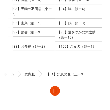
【93】天狗の羽団扇（東ー
【94】鳩（熊ー4）
17）
【95】山鳥（熊ー1）
【96】鶴（熊ー3）
【97】銀杏（熊ー3）
【98】運をつかむ大太鼓
（東ー18）
【99】お多福（野ー2）
【100】こま犬（野ー1）
コ
ペ
ン
ー
テ
ジ
ン
の
ホーム
案内版
【81】知恵の像（上ー3）
ツ
先
本
頭
文
へ
の
戻
先
る
頭