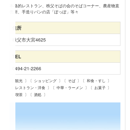
本格的レストラン、秩父そばの会のそばコーナー、農産物直
売所、手造りパンの店「ぽっぽ」等々
住所
秩父市大宮4625
TEL
0494-21-2266
観光
ショッピング
そば
和食・すし
レストラン・洋食
中華・ラーメン
お菓子
喫茶
酒処