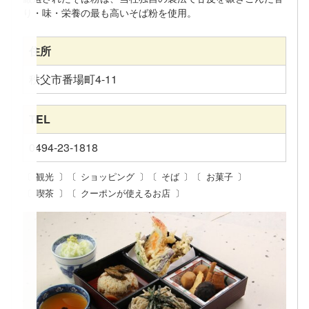
り・味・栄養の最も高いそば粉を使用。
住所
秩父市番場町4-11
TEL
0494-23-1818
観光
ショッピング
そば
お菓子
喫茶
クーポンが使えるお店