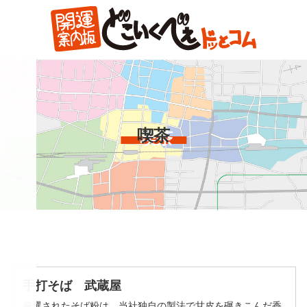
コ
ン
テ
ン
ツ
本
文
へ
喫茶
ス
キ
ッ
プ
手打そば 武蔵屋
厳選されたそば粉は、当社独自の製法で甘皮を碾きこんだ香