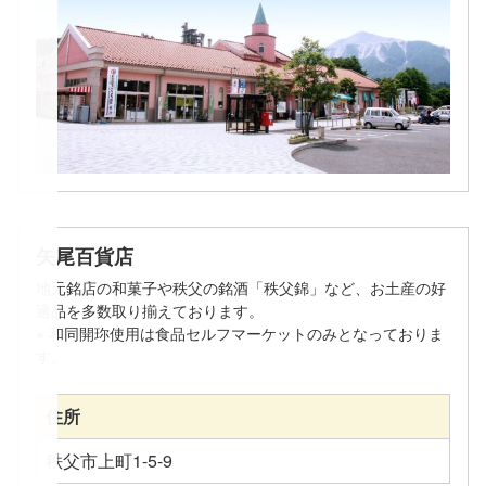
矢尾百貨店
地元銘店の和菓子や秩父の銘酒「秩父錦」など、お土産の好
適品を多数取り揃えております。
※ 和同開珎使用は食品セルフマーケットのみとなっておりま
す。
住所
秩父市上町1-5-9