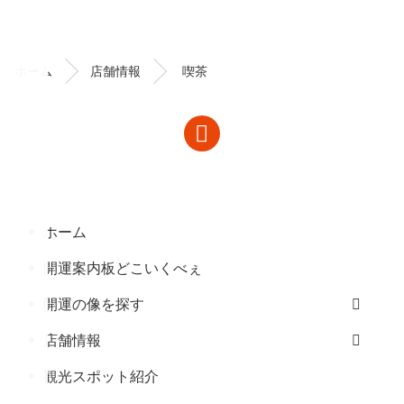
ン
ー
テ
ジ
ン
の
ホーム
店舗情報
喫茶
ツ
先
本
頭
文
へ
の
戻
先
る
頭
へ
ホーム
戻
る
開運案内板どこいくべぇ
開運の像を探す
店舗情報
観光スポット紹介