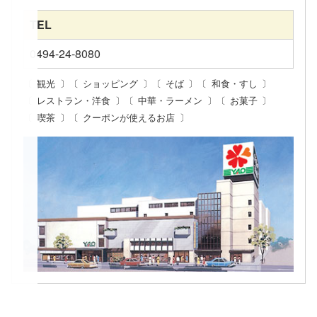
TEL
0494-24-8080
観光
ショッピング
そば
和食・すし
レストラン・洋食
中華・ラーメン
お菓子
喫茶
クーポンが使えるお店
コ
ペ