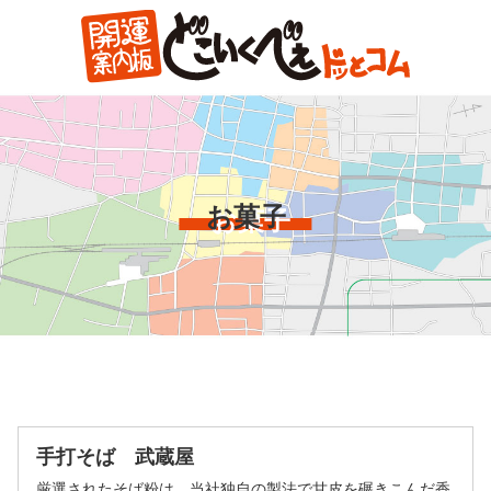
コ
ン
テ
ン
ツ
本
文
へ
お菓子
ス
キ
ッ
プ
手打そば 武蔵屋
厳選されたそば粉は、当社独自の製法で甘皮を碾きこんだ香