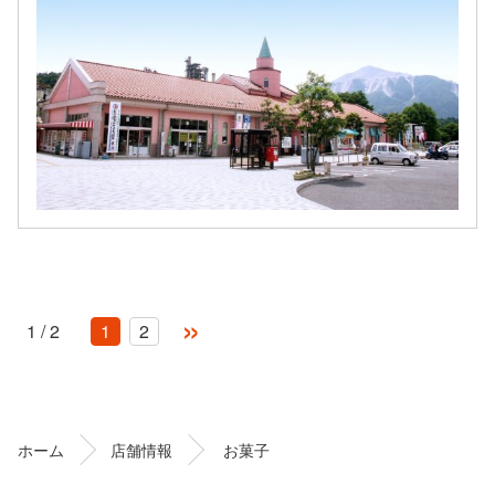
»
1 / 2
1
2
コ
ペ
ン
ー
テ
ジ
ン
の
ホーム
店舗情報
お菓子
ツ
先
本
頭