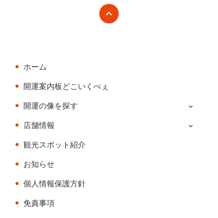
文
へ
の
戻
先
る
頭
へ
ホーム
戻
る
開運案内板どこいくべぇ
開運の像を探す
店舗情報
観光スポット紹介
お知らせ
個人情報保護方針
免責事項