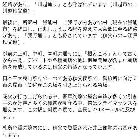
経路があり、「川越通リ」とも呼ばれています（川越市の→
川越秩父道）。
最後に、所沢村―飯能村―上我野かみあがの村（現在の飯能
市）を経由し、正丸しようまる峠を越えて大宮郷に至る経路
があり、「我野通リ」とも称されています（秩父市の→江戸
秩父道）。
以前の上町、中町、本町の通りには「機どころ」として古く
から栄え、デパートや各種商店の他に機屋問屋が含まれ商店
街を形成しているのは秩父の特徴となっています。
日本三大曳山祭りの一つである秩父夜祭で、御旅所に向け６
台の屋台・笠鉾がこの坂を引き上げられる急坂。
花火が打ち上げられる中、豪華絢爛の屋台傘鉾が多くの引き
手のかけ声と多くの観衆が見守る中、祭はクライマックスを
迎えます。この坂は斜度25度で、全長は230メートルに及び
ます。
札所13番の境内には、秩父で敬愛された井上如常のお墓があ
ります。