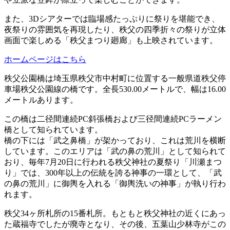
また、3Dシアターでは臨場感たっぷりに祭りを堪能でき、
夜祭りの雰囲気を再現したり、秩父の四季折々の祭りが立体
画面で楽しめる「秩父まつり廻廊」も上映されています。
ホームページはこちら
秩父公園橋は埼玉県秩父市中村町に位置する一般県道秩父停
車場秩父公園線の橋です。全長530.00メートルで、幅は16.00
メートルあります。
この橋は二径間連続PC斜張橋および三径間連続PCラーメン
橋として知られています。
橋の下には「武之鼻橋」が架かっており、これは荒川を横断
しています。このエリアは「武の鼻の荒川」として知られて
おり、毎年7月20日に行われる秩父神社の夏祭り「川瀬まつ
り」では、300年以上の伝統を誇る神事の一環として、「武
の鼻の荒川」に御輿を入れる「御輿洗いの神事」が執り行わ
れます。
秩父34ヶ所札所の15番札所。もともと秩父神社の近くにあっ
た蔵福寺でしたが廃寺となり、その後、五葉山少林寺がこの