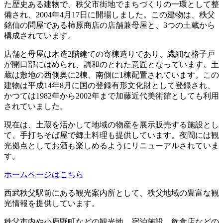
た歴史ある建物で、秩父市街地でまちづくりの一環として整
備され、2004年4月17日に開場しました。この建物は、秩父
銘仙の問屋である柿原商店の店舗兼母屋と、3つの土蔵から
構成されています。
店舗と母屋は木造2階建ての寄棟造りであり、繊細な格子戸
が開口部にはめられ、調和のとれた意匠となっています。土
蔵は敷地の西側奥に2棟、南側に1棟配置されています。この
建物は平成14年8月に国の登録有形文化財として登録され、
かつては1982年から2002年まで加藤近代美術館としても利用
されていました。
現在は、土蔵を活かして地域の物産を展示販売する施設とし
て、手打ちそば屋で郷土料理も提供しています。夜間には観
光拠点としてお酒も楽しめるようにリニューアルされていま
す。
ホームページはこちら
西武秩父駅前にある観光案内所として、秩父地域の豊富な観
光情報を提供しています。
秩父市内や小鹿野町などの観光地、宿泊施設、飲食店などの