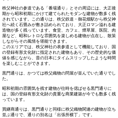
秩父神社の参道である「番場通り」とその周辺には、大正後
期から昭和初期にかけて建てられたモダンな建物が数多く残
されています。この通りは、秩父鉄道・御花畑駅から秩父神
社へ続く石畳みが敷き詰められており、大正ロマン溢れる建
造物が多く残っています。食堂、カフェ、煙草屋、医院、肉
屋など、昭和レトロな雰囲気を楽しめる建物が点在し、散策
しながらその風情を堪能できます。
このエリアでは、秩父神社の表参道として機能しており、国
の登録有形文化財に指定された建物もあり、その歴史的な価
値を感じながら、昔の日本にタイムスリップしたような時間
を楽しむことができます。
黒門通りは、かつては秩父織物の問屋が並んでいた通りでし
た。
昭和初期の雰囲気を残す建物が往時を偲ばせる黒門通りに
は、国の登録有形文化財の貴重な商業建築が今でも数多く残
っています。
買継商通りは、黒門通りと同様に秩父織物関連の建物が立ち
並ぶ通りで、通りの別名は「出張所横丁」です。