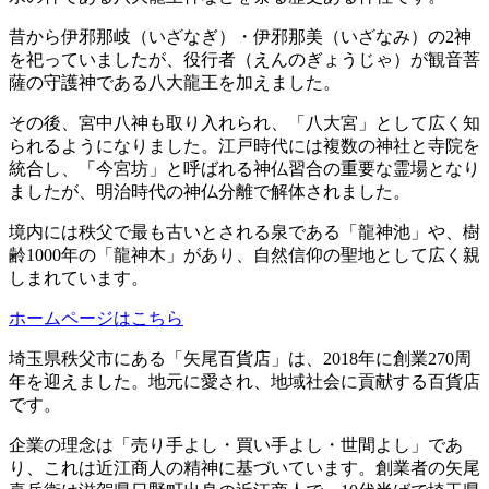
昔から伊邪那岐（いざなぎ）・伊邪那美（いざなみ）の2神
を祀っていましたが、役行者（えんのぎょうじゃ）が観音菩
薩の守護神である八大龍王を加えました。
その後、宮中八神も取り入れられ、「八大宮」として広く知
られるようになりました。江戸時代には複数の神社と寺院を
統合し、「今宮坊」と呼ばれる神仏習合の重要な霊場となり
ましたが、明治時代の神仏分離で解体されました。
境内には秩父で最も古いとされる泉である「龍神池」や、樹
齢1000年の「龍神木」があり、自然信仰の聖地として広く親
しまれています。
ホームページはこちら
埼玉県秩父市にある「矢尾百貨店」は、2018年に創業270周
年を迎えました。地元に愛され、地域社会に貢献する百貨店
です。
企業の理念は「売り手よし・買い手よし・世間よし」であ
り、これは近江商人の精神に基づいています。創業者の矢尾