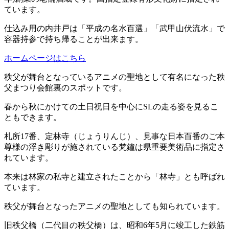
ています。
仕込み用の内井戸は「平成の名水百選」「武甲山伏流水」で
容器持参で持ち帰ることが出来ます。
ホームページはこちら
秩父が舞台となっているアニメの聖地として有名になった秩
父まつり会館裏のスポットです。
春から秋にかけての土日祝日を中心にSLの走る姿を見るこ
ともできます。
札所17番、定林寺（じょうりんじ）、見事な日本百番のご本
尊様の浮き彫りが施されている梵鐘は県重要美術品に指定さ
れています。
本来は林家の私寺と建立されたことから「林寺」とも呼ばれ
ています。
秩父が舞台となったアニメの聖地としても知られています。
旧秩父橋（二代目の秩父橋）は、昭和6年5月に竣工した鉄筋