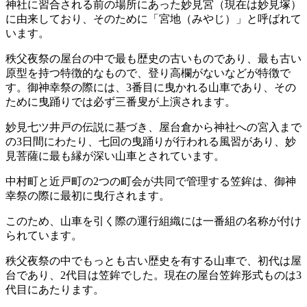
神社に習合される前の場所にあった妙見宮（現在は妙見塚）
に由来しており、そのために「宮地（みやじ）」と呼ばれて
います。
秩父夜祭の屋台の中で最も歴史の古いものであり、最も古い
原型を持つ特徴的なもので、登り高欄がないなどが特徴で
す。御神幸祭の際には、3番目に曳かれる山車であり、その
ために曳踊りでは必ず三番叟が上演されます。
妙見七ツ井戸の伝説に基づき、屋台倉から神社への宮入まで
の3日間にわたり、七回の曳踊りが行われる風習があり、妙
見菩薩に最も縁が深い山車とされています。
中村町と近戸町の2つの町会が共同で管理する笠鉾は、御神
幸祭の際に最初に曳行されます。
このため、山車を引く際の運行組織には一番組の名称が付け
られています。
秩父夜祭の中でもっとも古い歴史を有する山車で、初代は屋
台であり、2代目は笠鉾でした。現在の屋台笠鉾形式ものは3
代目にあたります。