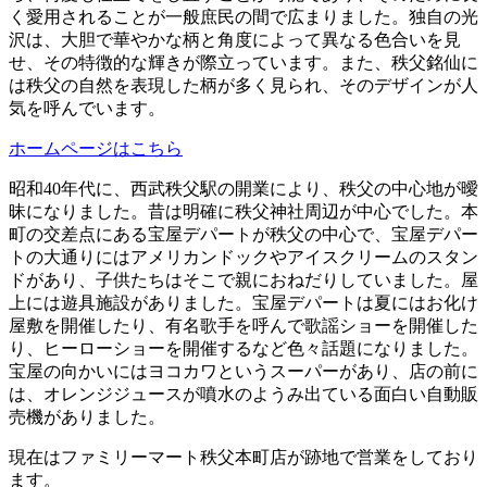
く愛用されることが一般庶民の間で広まりました。独自の光
沢は、大胆で華やかな柄と角度によって異なる色合いを見
せ、その特徴的な輝きが際立っています。また、秩父銘仙に
は秩父の自然を表現した柄が多く見られ、そのデザインが人
気を呼んでいます。
ホームページはこちら
昭和40年代に、西武秩父駅の開業により、秩父の中心地が曖
昧になりました。昔は明確に秩父神社周辺が中心でした。本
町の交差点にある宝屋デパートが秩父の中心で、宝屋デパー
トの大通りにはアメリカンドックやアイスクリームのスタン
ドがあり、子供たちはそこで親におねだりしていました。屋
上には遊具施設がありました。宝屋デパートは夏にはお化け
屋敷を開催したり、有名歌手を呼んで歌謡ショーを開催した
り、ヒーローショーを開催するなど色々話題になりました。
宝屋の向かいにはヨコカワというスーパーがあり、店の前に
は、オレンジジュースが噴水のようみ出ている面白い自動販
売機がありました。
現在はファミリーマート秩父本町店が跡地で営業をしており
ます。