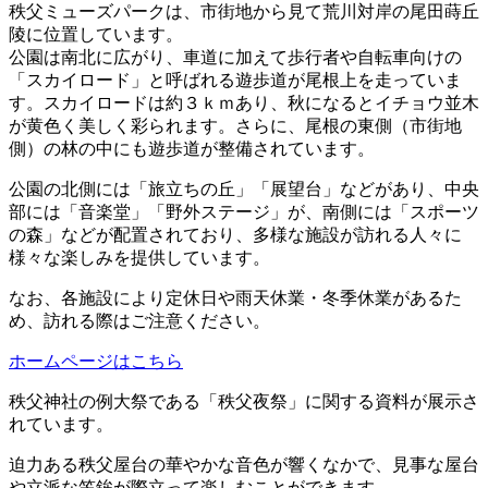
秩父ミューズパークは、市街地から見て荒川対岸の尾田蒔丘
陵に位置しています。
公園は南北に広がり、車道に加えて歩行者や自転車向けの
「スカイロード」と呼ばれる遊歩道が尾根上を走っていま
す。スカイロードは約３ｋｍあり、秋になるとイチョウ並木
が黄色く美しく彩られます。さらに、尾根の東側（市街地
側）の林の中にも遊歩道が整備されています。
公園の北側には「旅立ちの丘」「展望台」などがあり、中央
部には「音楽堂」「野外ステージ」が、南側には「スポーツ
の森」などが配置されており、多様な施設が訪れる人々に
様々な楽しみを提供しています。
なお、各施設により定休日や雨天休業・冬季休業があるた
め、訪れる際はご注意ください。
ホームページはこちら
秩父神社の例大祭である「秩父夜祭」に関する資料が展示さ
れています。
迫力ある秩父屋台の華やかな音色が響くなかで、見事な屋台
や立派な笠鉾が際立って楽しむことができます。