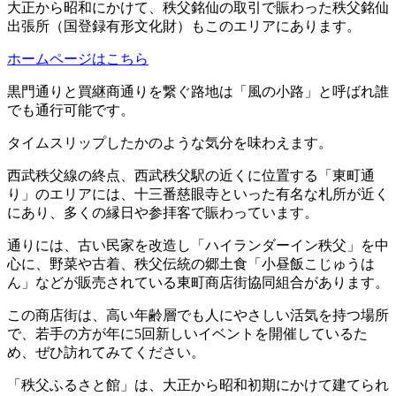
大正から昭和にかけて、秩父銘仙の取引で賑わった秩父銘仙
出張所（国登録有形文化財）もこのエリアにあります。
ホームページはこちら
黒門通りと買継商通りを繋ぐ路地は「風の小路」と呼ばれ誰
でも通行可能です。
タイムスリップしたかのような気分を味わえます。
西武秩父線の終点、西武秩父駅の近くに位置する「東町通
り」のエリアには、十三番慈眼寺といった有名な札所が近く
にあり、多くの縁日や参拝客で賑わっています。
通りには、古い民家を改造し「ハイランダーイン秩父」を中
心に、野菜や古着、秩父伝統の郷土食「小昼飯こじゅうは
ん」などが販売されている東町商店街協同組合があります。
この商店街は、高い年齢層でも人にやさしい活気を持つ場所
で、若手の方が年に5回新しいイベントを開催しているた
め、ぜひ訪れてみてください。
「秩父ふるさと館」は、大正から昭和初期にかけて建てられ