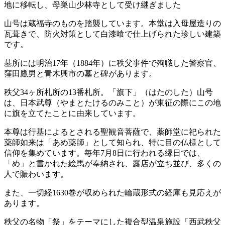
地に移転し、母巣山少林寺として受け継ぎました
山号は蔵福寺のものを踏襲しています。本堂は入母屋造りの
瓦葺きで、防火対策として白漆喰で仕上げられた珍しい建築
です。
墓所には明治17年（1884年）に秩父事件で殉職した警察官、
窪田鷹男と青木興市の墓と碑があります。
秩父34ヶ所札所の13番札所。「旗下」（はたのした）山号
は、日本武尊（やまとたけるのみこと）が東征の際にこの地
に旗を立てたことに由来しています。
本尊は行基によるとされる聖観音菩薩で、薬師堂に祀られた
薬師如来は「あめ薬師」として知られ、特に目の仏様として
信仰を集めています。毎年7月8日に行われる縁日では、
「め」と書かれた絵馬が奉納され、露店が立ち並び、多くの
人で賑わいます。
また、一切経1630巻が収められた輪蔵形式の経庫も見応えが
あります。
秩父の名物「祭」をテーマにした複合型温泉施設「西武秩父