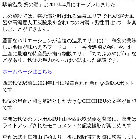
駅前温泉 祭の湯」は2017年4月にオープンしました。
この施設では、祭の湯と呼ばれる温泉エリアで4つの露天風
呂や高濃度人工炭酸泉を含む6つの内湯（男性用は5つ）を楽
しむことができます。
豊富なバリエーションが自慢の温泉エリアには、秩父の美味
しい名物が味わえるフードコート「呑喰処 祭の宴」や、お
土産に最適な特産品が揃う物販エリア「ちちぶみやげ市」な
どがあり、秩父の魅力がいっぱい詰まった施設です。
ホームページはこちら
西武秩父駅前に2024年1月に設置された新たな撮影スポット
です。
秩父の屋台と和を基調とした大きなCHICHIBUの文字が目印
です。
昼間は秩父のシンボル武甲山や西武秩父駅を背景に、夜間は
ライトアップされたモニュメントと記念撮影が楽しめます。
草創は武甲庄浦山で始まり、後に閑野帯刀邸跡に移転しまし