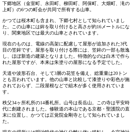
下郷地区（金室町、永田町、柳田町、阿保町、大畑町、滝の
上町）の6つの町会が共同で所有する山車。
かつては桜木町も含まれ、下郷七村として知られていまし
た。この山車には鉾を取り付けると高さが約16メートルにな
り、関東地区では最大の山車とされています。
現在のものは、電線の高架に配慮して屋形が追加された3代
目の笠鉾です。屋形を取り付ける際には、笠鉾の一部も散逸
し、ほぼ新造の建築となりました。特徴的なのは白木で作ら
れた屋形ですが、本来は朱塗りの屋形になる予定でした。
天道や波形石台、そして3層の花笠を備え、総重量は20トン
とも言われています。他の山車と比較して漆塗りや彩色が施
されておらず、二段屋根などで組木が多く使用されていま
す。
秩父34ヶ所札所の14番札所。山号は長岳山。この寺は平安時
代に創建されました。修験道の本山である京都・聖護院の直
末に位置し、かつては正覚院金剛寺として知られていまし
た。