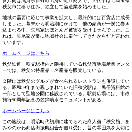
喜兵衛は滋賀県日野町出身の近江商人で、10代半ばで埼玉県
秩父市に移り住み、独立して酒造業を始めました。
地域の需要に応じて事業を拡大し、最終的には百貨店に成長
しました。幕末から明治期にかけて、他の豪商が一揆に巻き
込まれる中、矢尾家はほとんど被害を受けませんでした。こ
れは、矢尾家が常に地域社会に奉仕してきたからだと言われ
ています。
ホームページはこちら
秩父鉄道、秩父駅構内と隣接している秩父市地場産業センタ
ーでは、秩父の特産品・名産品を販売している。
２階には秩父のグルメが食べられるレストランも併設してい
る。昭和59年まで親しまれていた旧秩父駅は、民俗資料館の
一部として聖地公園に移設されている。駅前広場には、市政
施行50周年記念の笠鉾噴水モニュメントがある。
ホームページはこちら
この施設は、明治時代初期に建てられた商人宿「秩父館」を
みやのかわ商店街振興組合が借り受け、昔の雰囲気を大切に