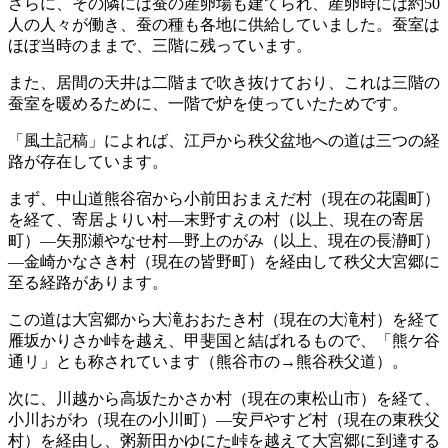
さらに、その隣には蚕の産卵場も建てられ、産卵時には約50
人の人々が働き、蚕の種も各地に供給していました。蚕室は
ほぼ当時のままで、三階に残っています。
また、居間の天井は二階まで吹き抜けており、これは三階の
蚕室を暖めるために、一階で炉を使っていたためです。
「風土記稿」によれば、江戸から秩父盆地への道は三つの経
路が存在しています。
まず、中山道熊谷宿から小前田おまえだ村（現在の花園町）
を経て、寄居よりい村―末野すえの村（以上、現在の寄居
町）―矢那瀬やなせ村―野上のがみ（以上、現在の長瀞町）
―金崎かなさき村（現在の皆野町）を経由して秩父大宮郷に
至る経路があります。
この道は大宮郷から大滝おおたき村（現在の大滝村）を経て
雁坂かりさか峠を越え、甲斐国と結ばれるもので、「熊ケ谷
通リ」とも称されています（熊谷市の→熊谷秩父道）。
次に、川越から高坂たかさか村（現在の東松山市）を経て、
小川おがわ（現在の小川町）―安戸やすど村（現在の東秩父
村）を経由し、粥新田かゆにた峠を越えて大宮郷に到達する