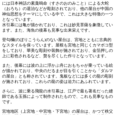
には日本神話の素戔嗚命（すさのおのみこと）による大蛇
（おろち）の退治などが彫刻されており、他の屋台が中国の
神仙思想をテーマにしている中で、これは大きな特徴の一つ
となっています。
水引幕には亀が描かれており、これは妙見菩薩を象徴してい
ます。また、海魚の後幕も見事な出来栄えです。
登勾欄(のぼりこうらん)のない屋台は、宮地とともに古典的
なスタイルを保っています。屋根も宮地と同じくカマボコ型
をしており、華美な彫刻や装飾が施されており、金箔押しの
上に彩色されるなど、贅を尽くした作りとなっています。
また、後幕には波の上に浮かぶ舟におもちゃが乗っている絵
が描かれており、中央のだるまが目を引くことから「ダルマ
の屋台」とも称されています。鬼板などには多くの龍の彫刻
が施されており、これらの龍の姿は迫力にあふれています。
さらに、波に乗る飛龍の水引幕は、江戸で最も著名だった縫
師である玉孫によって制作されたもので、これも見事なもの
です。
宮地地区（上宮地・中宮地・下宮地）の屋台は、かつて秩父