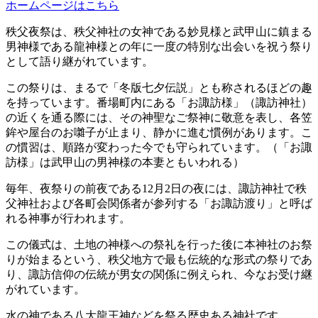
ホームページはこちら
秩父夜祭は、秩父神社の女神である妙見様と武甲山に鎮まる
男神様である龍神様との年に一度の特別な出会いを祝う祭り
として語り継がれています。
この祭りは、まるで「冬版七夕伝説」とも称されるほどの趣
を持っています。番場町内にある「お諏訪様」（諏訪神社）
の近くを通る際には、その神聖なご祭神に敬意を表し、各笠
鉾や屋台のお囃子が止まり、静かに進む慣例があります。こ
の慣習は、順路が変わった今でも守られています。（「お諏
訪様」は武甲山の男神様の本妻ともいわれる）
毎年、夜祭りの前夜である12月2日の夜には、諏訪神社で秩
父神社および各町会関係者が参列する「お諏訪渡り」と呼ば
れる神事が行われます。
この儀式は、土地の神様への祭礼を行った後に本神社のお祭
りが始まるという、秩父地方で最も伝統的な形式の祭りであ
り、諏訪信仰の伝統が男女の関係に例えられ、今なお受け継
がれています。
水の神である八大龍王神などを祭る歴史ある神社です。