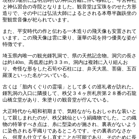
現在の場所には明治時代の神仏分離に伴い移転し、今宮神社
と神仏習合の寺院となりました。観音堂は宝珠をのせた方形
造りで、その中には弘法大師によるとされる本尊半跏趺坐の
聖観世音像が祀られています。
また、平安時代の作と伝わる一木造りの飛天像も安置されて
います。この飛天像は雲に乗り、蓮華の花を持つ優美な姿が
特徴です。
埼玉県内唯一の観光鍾乳洞で、県の天然記念物。洞穴の長さ
は約140m、高低差は約３３ｍ。洞内は複雑に入り組んお
り、奇怪な形をした石筍や石柱には、弁天大黒、菩薩、五百
羅漢といった名がついている。
古くは「胎内くぐりの霊場」として多くの巡礼者が訪れた。
鍾乳洞の入口に隣接して、秩父３４ヶ所札所第２８番の石龍
山橋立堂があり、朱塗りの観音堂が佇んでいる。
大正時代から昭和初期まで、気軽ながらもおしゃれな装いと
して親しまれたのが、秩父銘仙という絹織物でした。この織
物の特筆すべき点は、糸に型染めが施され、裏表がないよう
に染色される平織りであるところです。その裏表のなさか
ら、何度も仕立てをし直すことが可能であり、そのために長