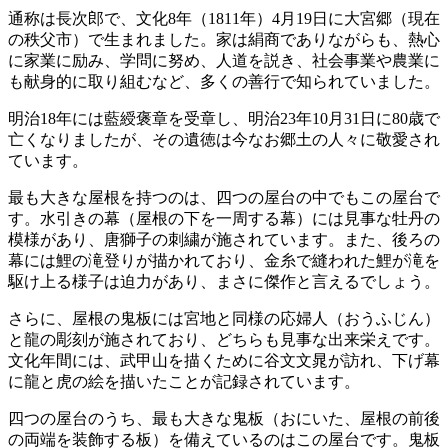
通称は長次郎で、文化8年（1811年）4月19日に大宮郷（現在
の秩父市）で生まれました。家は絹商でありながらも、熱心
に家業に励み、学問に努め、人道を説き、社会事業や農業に
も献身的に取り組むなど、多くの善行で知られていました。
明治18年には藍綬褒章を受章し、明治23年10月31日に80歳で
亡くなりましたが、その遺徳は今なお郷土の人々に敬愛され
ています。
最も大きな屋根を持つのは、四つの屋台の中でもこの屋台で
す。水引きの幕（屋根の下を一周する幕）には見事な牡丹の
模様があり、唐獅子の刺繍が施されています。また、後ろの
幕には鯉の滝登りが描かれており、金糸で縫われた鯉が滝を
駆け上る様子は迫力があり、まさに傑作と言えるでしょう。
さらに、屋根の鬼板には宮地と同様の応婦人（おうふじん）
と龍の彫刻が施されており、どちらも見事な出来栄えです。
文化年間には、武甲山を描くために谷文文晁が訪れ、下げ幕
に龍と虎の絵を描いたことが記録されています。
四つの屋台のうち、最も大きな鬼板（おにいた、屋根の前後
の両端を装飾する板）を備えているのはこの屋台です。鬼板