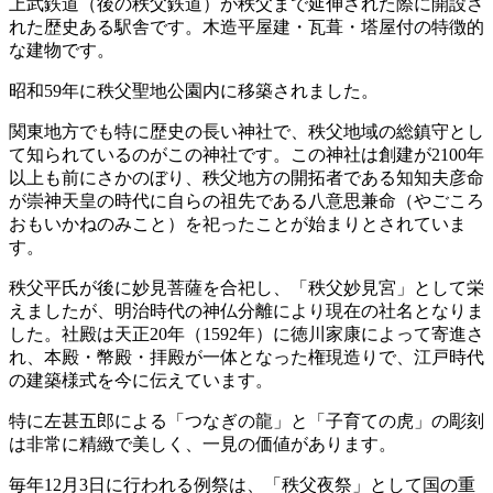
上武鉄道（後の秩父鉄道）が秩父まで延伸された際に開設さ
れた歴史ある駅舎です。木造平屋建・瓦葺・塔屋付の特徴的
な建物です。
昭和59年に秩父聖地公園内に移築されました。
関東地方でも特に歴史の長い神社で、秩父地域の総鎮守とし
て知られているのがこの神社です。この神社は創建が2100年
以上も前にさかのぼり、秩父地方の開拓者である知知夫彦命
が崇神天皇の時代に自らの祖先である八意思兼命（やごころ
おもいかねのみこと）を祀ったことが始まりとされていま
す。
秩父平氏が後に妙見菩薩を合祀し、「秩父妙見宮」として栄
えましたが、明治時代の神仏分離により現在の社名となりま
した。社殿は天正20年（1592年）に徳川家康によって寄進さ
れ、本殿・幣殿・拝殿が一体となった権現造りで、江戸時代
の建築様式を今に伝えています。
特に左甚五郎による「つなぎの龍」と「子育ての虎」の彫刻
は非常に精緻で美しく、一見の価値があります。
毎年12月3日に行われる例祭は、「秩父夜祭」として国の重