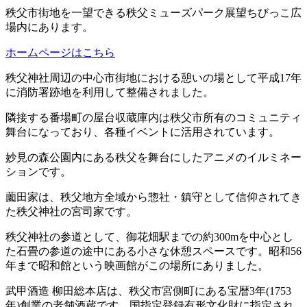
秩父市街地を一望できる秩父ミューズパーク展望ちびっこ広
場内にあります。
ホームページはこちら
秩父神社周辺の中心市街地における憩いの場として平成17年
に消防署跡地を利用して整備されました。
隣接する番場町の屋台収蔵庫内は秩父市所有のコミュニティ
舞台になっており、各種イベントに活用されています。
妙見の森公園内にある秩父を舞台にしたアニメのイルミネー
ションです。
薗田家は、秩父地方全域から惣社・鎮守として信仰されてき
た秩父神社の宮司家です。
秩父神社の参道として、御花畑駅までの約300mを中心とし
た石畳の参道の途中にある小さな休憩スペースです。昭和56
年まで昭和館という映画館がこの場所にありました。
武甲酒造 柳田総本店は、秩父市宮側町にある宝暦3年(1753
年)創業の老舗酒蔵です。国指定登録有形文化財に指定され