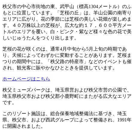
秩父市の中心市街地の東、武甲山（標高1304メートル）のふ
もとに位置しています。「芝桜の丘」は、羊山公園の南寄り
エリアに広がり、花の季節には芝桜の美しい花畑が楽しめま
す。４０万株以上の芝桜が、広大な約１７，６００平方メー
トルのエリアを覆い、白・ピンク・紫など様々な色の花で美
しいじゅうたんをつくり出します。
芝桜の花が咲くのは、通常4月中旬から5月上旬の時期であ
り、天候によってわずかに変動することがあります。芝桜ま
つりの期間中には、「秩父路の特産市」などのイベントも催
され、観光客に賑やかなひとときを提供しています。
ホームページはこちら
秩父ミューズパークは、埼玉県営および秩父市営の公園で、
埼玉県秩父市および秩父郡小鹿野町にまたがる広大なエリア
です。
このリゾート施設は、総合保養地域整備法に基づき、埼玉
県、秩父市、および西武グループによって整備され、1991年
に開園されました。