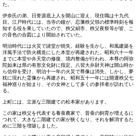
た。
伊奈氏の弟、日誉源底上人を開山に迎え、現住職は十九代
目。江戸時代には、当寺の鐘が、忍藩秩父領の標準時刻を報
知する役を果していたので、秩父絹市、秩父夜祭等が皆、こ
の音色の合図により開始されていた。
明治時代には火災で諸堂が焼失。経験を生かし、和風建築を
洋風手法で防火構造にした本堂が再建された。昭和六十一年
までに本堂や弁天堂の修復、境内整備が行われ、本尊の阿弥
陀如来は県の有形文化財に指定。八習大弁財天神は開山時か
ら信仰を受け、明治十一年の火災で尊像は消失。しかし、夢
枕に現れた霊像から再建され、昭和五十一年には開運秩父七
福神巡りが始まり、その女神として多くの参拝者が訪れてい
る。
上町には、立派な三階建ての松本家があります。
この家は秩父を代表する養蚕農家で、昔蚕の飼育が増えるに
つれて、大きな二階建ての家が狭くなり、それを解消するた
めに三階を増築しました。