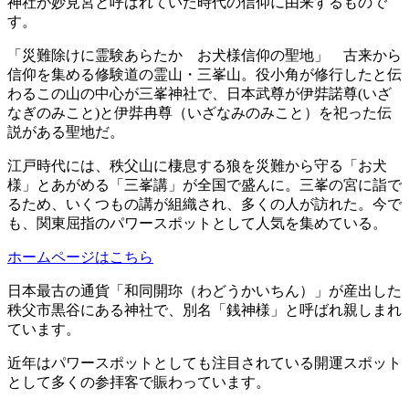
神社が妙見宮と呼ばれていた時代の信仰に由来するもので
す。
「災難除けに霊験あらたか お犬様信仰の聖地」 古来から
信仰を集める修験道の霊山・三峯山。役小角が修行したと伝
わるこの山の中心が三峯神社で、日本武尊が伊弉諾尊(いざ
なぎのみこと)と伊弉冉尊（いざなみのみこと）を祀った伝
説がある聖地だ。
江戸時代には、秩父山に棲息する狼を災難から守る「お犬
様」とあがめる「三峯講」が全国で盛んに。三峯の宮に詣で
るため、いくつもの講が組織され、多くの人が訪れた。今で
も、関東屈指のパワースポットとして人気を集めている。
ホームページはこちら
日本最古の通貨「和同開珎（わどうかいちん）」が産出した
秩父市黒谷にある神社で、別名「銭神様」と呼ばれ親しまれ
ています。
近年はパワースポットとしても注目されている開運スポット
として多くの参拝客で賑わっています。